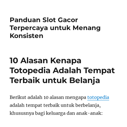
Panduan Slot Gacor
Terpercaya untuk Menang
Konsisten
10 Alasan Kenapa
Totopedia Adalah Tempat
Terbaik untuk Belanja
Berikut adalah 10 alasan mengapa
totopedia
adalah tempat terbaik untuk berbelanja,
khususnya bagi keluarga dan anak-anak: