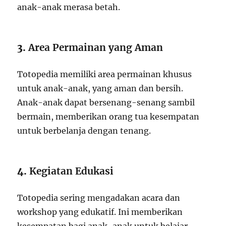
anak-anak merasa betah.
3.
Area Permainan yang Aman
Totopedia memiliki area permainan khusus
untuk anak-anak, yang aman dan bersih.
Anak-anak dapat bersenang-senang sambil
bermain, memberikan orang tua kesempatan
untuk berbelanja dengan tenang.
4.
Kegiatan Edukasi
Totopedia sering mengadakan acara dan
workshop yang edukatif. Ini memberikan