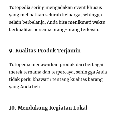
Totopedia sering mengadakan event khusus
yang melibatkan seluruh keluarga, sehingga
selain berbelanja, Anda bisa menikmati waktu
berkualitas bersama orang-orang terkasih.
9.
Kualitas Produk Terjamin
Totopedia menawarkan produk dari berbagai
merek ternama dan terpercaya, sehingga Anda
tidak perlu khawatir tentang kualitas barang
yang Anda beli.
10.
Mendukung Kegiatan Lokal