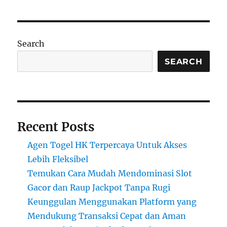
Search
SEARCH
Recent Posts
Agen Togel HK Terpercaya Untuk Akses
Lebih Fleksibel
Temukan Cara Mudah Mendominasi Slot
Gacor dan Raup Jackpot Tanpa Rugi
Keunggulan Menggunakan Platform yang
Mendukung Transaksi Cepat dan Aman