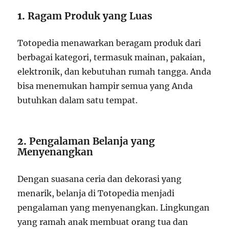
1.
Ragam Produk yang Luas
Totopedia menawarkan beragam produk dari
berbagai kategori, termasuk mainan, pakaian,
elektronik, dan kebutuhan rumah tangga. Anda
bisa menemukan hampir semua yang Anda
butuhkan dalam satu tempat.
2.
Pengalaman Belanja yang
Menyenangkan
Dengan suasana ceria dan dekorasi yang
menarik, belanja di Totopedia menjadi
pengalaman yang menyenangkan. Lingkungan
yang ramah anak membuat orang tua dan