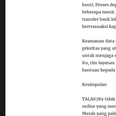
henti. Proses d
beberapa menit
transfer bank l
bertransaksi kap
Keamanan data 
prioritas yang 
untuk menjaga se
itu, tim layana
bantuan kepada 
Kesimpulan
TALAS789 tidak 
online yang me
Merah yang pali