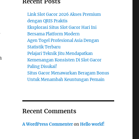
Recent Posts
Link Slot Gacor 2026 Akses Premium
dengan QRIS Praktis
Eksplorasi Situs Slot Gacor Hari Ini
i
Bersama Platform Modern
Agen Togel Profesional Asia Dengan
Statistik Terbaru
Pelajari Teknik Jitu Mendapatkan
h
Kemenangan Konsisten Di Slot Gacor
Paling Disukai!
Situs Gacor Menawarkan Beragam Bonus
Untuk Menambah Keuntungan Pemain
Recent Comments
A WordPress Commenter
on
Hello world!