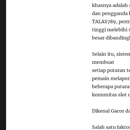
khasnya adalah 
dan pengganda k
TALAS789, perm
tinggi melebihi
besar dibandingk
Selain itu, sis
membuat
setiap putaran
pemain melapor
beberapa putaran
komunitas slot o
Dikenal Gacor 
Salah satu fakt