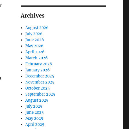
r
Archives
August 2026
July 2026
June 2026
May 2026
April 2026
March 2026
February 2026
January 2026
December 2025
m
November 2025
October 2025
September 2025
August 2025
July 2025
June 2025
May 2025
April 2025