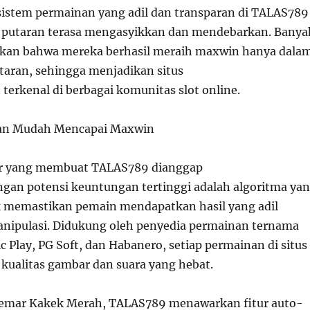
 sistem permainan yang adil dan transparan di TALAS789
 putaran terasa mengasyikkan dan mendebarkan. Banya
kan bahwa mereka berhasil meraih maxwin hanya dala
utaran, sehingga menjadikan situs
 terkenal di berbagai komunitas slot online.
dan Mudah Mencapai Maxwin
tor yang membuat TALAS789 dianggap
engan potensi keuntungan tertinggi adalah algoritma ya
 memastikan pemain mendapatkan hasil yang adil
nipulasi. Didukung oleh penyedia permainan ternama
c Play, PG Soft, dan Habanero, setiap permainan di situs
kualitas gambar dan suara yang hebat.
gemar Kakek Merah, TALAS789 menawarkan fitur auto-