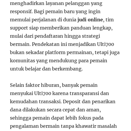
menghadirkan layanan pelanggan yang
responsif. Bagi pemain baru yang ingin
memulai perjalanan di dunia
judi online
, tim
support siap memberikan panduan lengkap,
mulai dari pendaftaran hingga strategi
bermain. Pendekatan ini menjadikan Ulti700
bukan sekadar platform permainan, tetapi juga
komunitas yang mendukung para pemain
untuk belajar dan berkembang.
Selain faktor hiburan, banyak pemain
menyukai Ulti700 karena transparansi dan
kemudahan transaksi. Deposit dan penarikan
dana dilakukan secara cepat dan aman,
sehingga pemain dapat lebih fokus pada
pengalaman bermain tanpa khawatir masalah