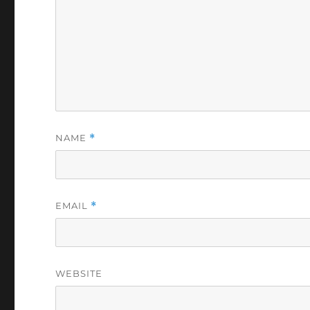
NAME
*
EMAIL
*
WEBSITE