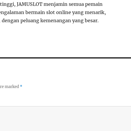
tinggi, JAMUSLOT menjamin semua pemain
ngalaman bermain slot online yang menarik,
uh dengan peluang kemenangan yang besar.
 are marked
*