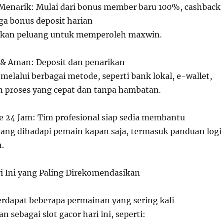
Menarik: Mulai dari bonus member baru 100%, cashback
a bonus deposit harian
kan peluang untuk memperoleh maxwin.
 & Aman: Deposit dan penarikan
melalui berbagai metode, seperti bank lokal, e-wallet,
 proses yang cepat dan tanpa hambatan.
e 24 Jam: Tim profesional siap sedia membantu
yang dihadapi pemain kapan saja, termasuk panduan log
.
ri Ini yang Paling Direkomendasikan
rdapat beberapa permainan yang sering kali
 sebagai slot gacor hari ini, seperti: