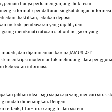
, pemain hanya perlu mengunjungi link resmi
mengisi formulir pendaftaran singkat dengan informasi
lah akun diaktifkan, lakukan deposit
an metode pembayaran yang dipilih, dan
ngsung menikmati ratusan slot online gacor yang
t, mudah, dan dijamin aman karena JAMUSLOT
stem enkripsi modern untuk melindungi data penggun
n kebocoran informasi.
kan pilihan ideal bagi siapa saja yang mencari situs sl
yang mudah dimenangkan. Dengan
n terbaik, fitur-fitur canggih, dan sistem