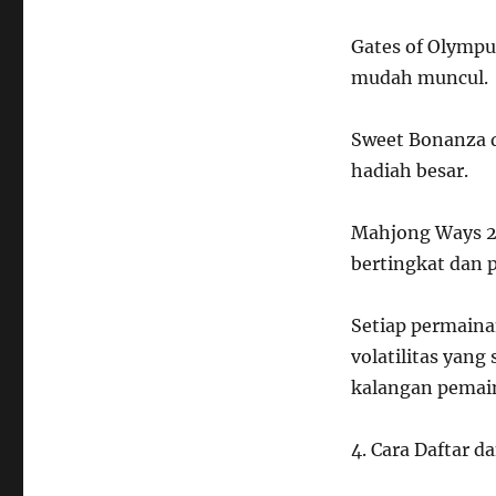
Gates of Olympus
mudah muncul.
Sweet Bonanza d
hadiah besar.
Mahjong Ways 2 
bertingkat dan 
Setiap permainan
volatilitas yan
kalangan pemain 
4. Cara Daftar 