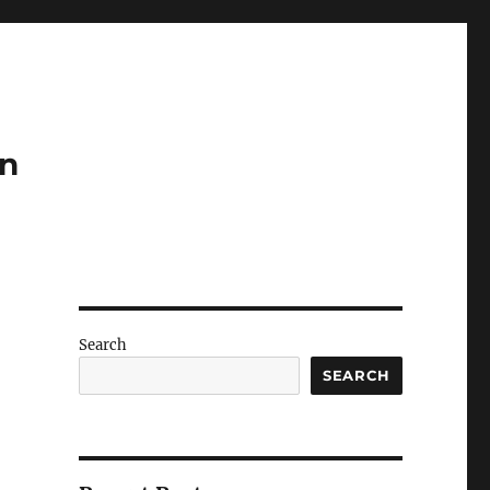
en
g
Search
SEARCH