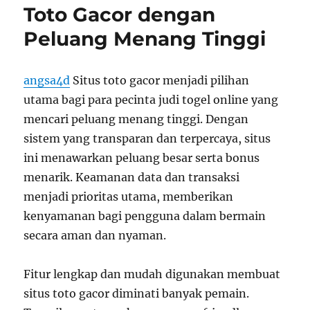
Toto
Toto Gacor dengan
Gacor
Peluang Menang Tinggi
Berkualitas
angsa4d
Situs toto gacor menjadi pilihan
utama bagi para pecinta judi togel online yang
mencari peluang menang tinggi. Dengan
sistem yang transparan dan terpercaya, situs
ini menawarkan peluang besar serta bonus
menarik. Keamanan data dan transaksi
menjadi prioritas utama, memberikan
kenyamanan bagi pengguna dalam bermain
secara aman dan nyaman.
Fitur lengkap dan mudah digunakan membuat
situs toto gacor diminati banyak pemain.