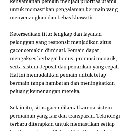
kenyamanan pemain menjadi prioritas utama
untuk memastikan pengalaman bermain yang
menyenangkan dan bebas khawatir.
Ketersediaan fitur lengkap dan layanan
pelanggan yang responsif menjadikan situs
gacor semakin diminati. Pemain dapat
mengakses berbagai bonus, promosi menarik,
serta sistem deposit dan penarikan yang cepat.
Hal ini memudahkan pemain untuk tetap
bermain tanpa hambatan dan meningkatkan
peluang kemenangan mereka.
Selain itu, situs gacor dikenal karena sistem
permainan yang fair dan transparan. Teknologi
terbaru diterapkan untuk memastikan setiap