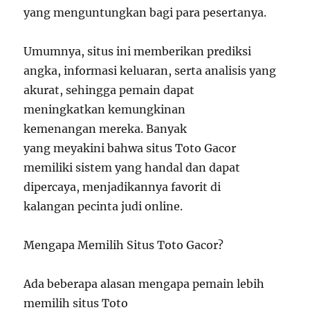
yang menguntungkan bagi para pesertanya.
Umumnya, situs ini memberikan prediksi
angka, informasi keluaran, serta analisis yang
akurat, sehingga pemain dapat
meningkatkan kemungkinan
kemenangan mereka. Banyak
yang meyakini bahwa situs Toto Gacor
memiliki sistem yang handal dan dapat
dipercaya, menjadikannya favorit di
kalangan pecinta judi online.
Mengapa Memilih Situs Toto Gacor?
Ada beberapa alasan mengapa pemain lebih
memilih situs Toto