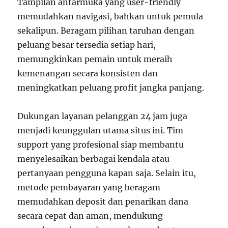
Tampilan antarmuka yang user-friendly
memudahkan navigasi, bahkan untuk pemula
sekalipun. Beragam pilihan taruhan dengan
peluang besar tersedia setiap hari,
memungkinkan pemain untuk meraih
kemenangan secara konsisten dan
meningkatkan peluang profit jangka panjang.
Dukungan layanan pelanggan 24 jam juga
menjadi keunggulan utama situs ini. Tim
support yang profesional siap membantu
menyelesaikan berbagai kendala atau
pertanyaan pengguna kapan saja. Selain itu,
metode pembayaran yang beragam
memudahkan deposit dan penarikan dana
secara cepat dan aman, mendukung