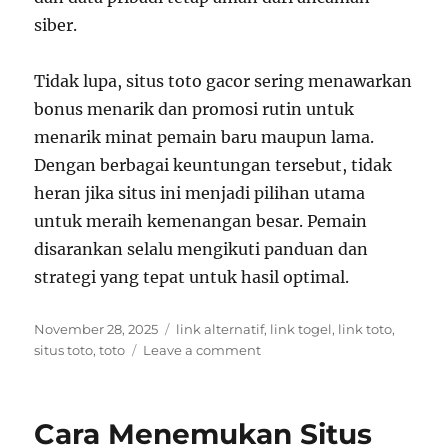
siber.
Tidak lupa, situs toto gacor sering menawarkan
bonus menarik dan promosi rutin untuk
menarik minat pemain baru maupun lama.
Dengan berbagai keuntungan tersebut, tidak
heran jika situs ini menjadi pilihan utama
untuk meraih kemenangan besar. Pemain
disarankan selalu mengikuti panduan dan
strategi yang tepat untuk hasil optimal.
Posted
Tags
November 28, 2025
link alternatif
,
link togel
,
link toto
,
on
on
situs toto
,
toto
Leave a comment
Strategi
Cerdas
Memilih
Cara Menemukan Situs
Situs