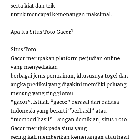
serta kiat dan trik
untuk mencapai kemenangan maksimal.
Apa Itu Situs Toto Gacor?
Situs Toto
Gacor merupakan platform perjudian online
yang menyediakan
berbagai jenis permainan, khususnya togel dan
angka prediksi yang diyakini memiliki peluang
menang yang tinggi atau
“gacor”. Istilah “gacor” berasal dari bahasa
Indonesia yang berarti “berhasil” atau
“memberi hasil”. Dengan demikian, situs Toto
Gacor merujuk pada situs yang
sering kali memberikan kemenangan atau hasil