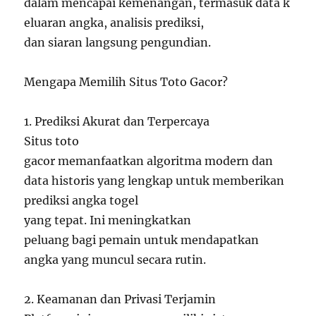
dalam mencapai kemenangan, termasuk data k
eluaran angka, analisis prediksi,
dan siaran langsung pengundian.
Mengapa Memilih Situs Toto Gacor?
1. Prediksi Akurat dan Terpercaya
Situs toto
gacor memanfaatkan algoritma modern dan
data historis yang lengkap untuk memberikan
prediksi angka togel
yang tepat. Ini meningkatkan
peluang bagi pemain untuk mendapatkan
angka yang muncul secara rutin.
2. Keamanan dan Privasi Terjamin