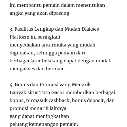
ini membantu pemain dalam menentukan
angka yang akan dipasang.
3. Fasilitas Lengkap dan Mudah Diakses
Platform ini seringkali
menyediakan antarmuka yang mudah
digunakan, sehingga pemain dari
berbagai latar belakang dapat dengan mudah
mengakses dan bermain.
4. Bonus dan Promosi yang Menarik
Banyak situs Toto Gacor memberikan berbagai
bonus, termasuk cashback, bonus deposit, dan
promosi menarik lainnya
yang dapat meningkatkan
peluang kemenangan pemain.