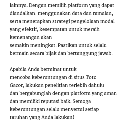
lainnya. Dengan memilih platform yang dapat
diandalkan, menggunakan data dan ramalan,
serta menerapkan strategi pengelolaan modal
yang efektif, kesempatan untuk meraih
kemenangan akan
semakin meningkat. Pastikan untuk selalu
bermain secara bijak dan bertanggung jawab.
Apabila Anda berminat untuk
mencoba keberuntungan di situs Toto
Gacor, lakukan penelitian terlebih dahulu
dan bergabunglah dengan platform yang aman
dan memiliki reputasi baik. Semoga
keberuntungan selalu menyertai setiap
taruhan yang Anda lakukan!