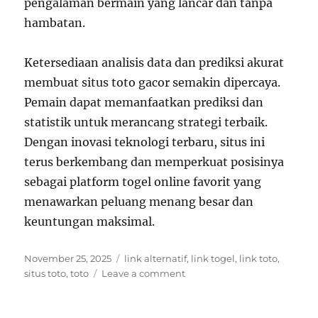
pengalaman bermain yang lancar dan tanpa
hambatan.
Ketersediaan analisis data dan prediksi akurat
membuat situs toto gacor semakin dipercaya.
Pemain dapat memanfaatkan prediksi dan
statistik untuk merancang strategi terbaik.
Dengan inovasi teknologi terbaru, situs ini
terus berkembang dan memperkuat posisinya
sebagai platform togel online favorit yang
menawarkan peluang menang besar dan
keuntungan maksimal.
Posted
Tags
November 25, 2025
link alternatif
,
link togel
,
link toto
,
on
on
situs toto
,
toto
Leave a comment
Cara
Menemukan
Situs