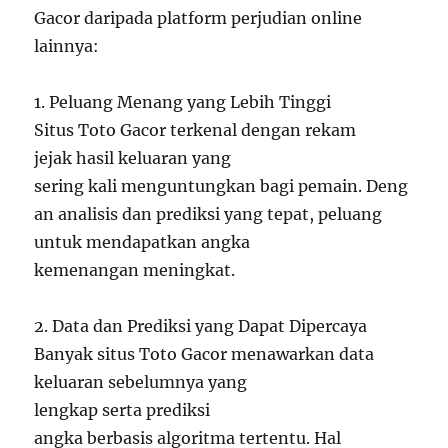
Gacor daripada platform perjudian online
lainnya:
1. Peluang Menang yang Lebih Tinggi
Situs Toto Gacor terkenal dengan rekam
jejak hasil keluaran yang
sering kali menguntungkan bagi pemain. Deng
an analisis dan prediksi yang tepat, peluang
untuk mendapatkan angka
kemenangan meningkat.
2. Data dan Prediksi yang Dapat Dipercaya
Banyak situs Toto Gacor menawarkan data
keluaran sebelumnya yang
lengkap serta prediksi
angka berbasis algoritma tertentu. Hal