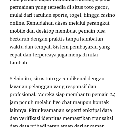
permainan yang tersedia di situs toto gacor,
mulai dari taruhan sports, togel, hingga casino
online. Kemudahan akses melalui perangkat
mobile dan desktop membuat pemain bisa
bertaruh dengan praktis tanpa hambatan
waktu dan tempat. Sistem pembayaran yang
cepat dan terpercaya juga menjadi nilai
tambah.
Selain itu, situs toto gacor dikenal dengan
layanan pelanggan yang responsif dan
profesional. Mereka siap membantu pemain 24
jam penuh melalui live chat maupun kontak
lainnya. Fitur keamanan seperti enkripsi data
dan verifikasi identitas memastikan transaksi
dan data pribadi tetap aman dari ancaman