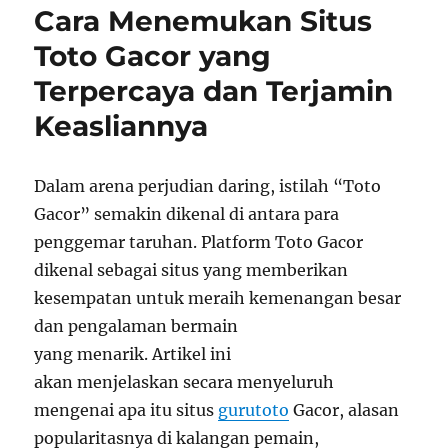
Cara Menemukan Situs
Toto
Gacor
Toto Gacor yang
dengan
Terpercaya dan Terjamin
Peluang
Menang
Keasliannya
Tinggi
Dalam arena perjudian daring, istilah “Toto
Gacor” semakin dikenal di antara para
penggemar taruhan. Platform Toto Gacor
dikenal sebagai situs yang memberikan
kesempatan untuk meraih kemenangan besar
dan pengalaman bermain
yang menarik. Artikel ini
akan menjelaskan secara menyeluruh
mengenai apa itu situs
gurutoto
Gacor, alasan
popularitasnya di kalangan pemain,