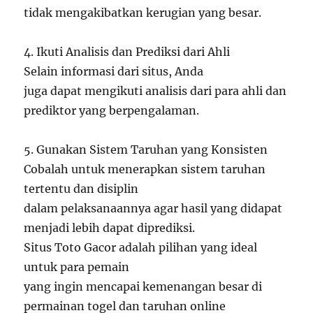
tidak mengakibatkan kerugian yang besar.
4. Ikuti Analisis dan Prediksi dari Ahli
Selain informasi dari situs, Anda
juga dapat mengikuti analisis dari para ahli dan
prediktor yang berpengalaman.
5. Gunakan Sistem Taruhan yang Konsisten
Cobalah untuk menerapkan sistem taruhan
tertentu dan disiplin
dalam pelaksanaannya agar hasil yang didapat
menjadi lebih dapat diprediksi.
Situs Toto Gacor adalah pilihan yang ideal
untuk para pemain
yang ingin mencapai kemenangan besar di
permainan togel dan taruhan online