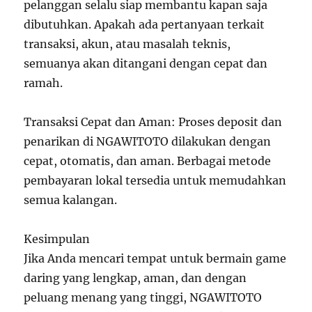
pelanggan selalu siap membantu kapan saja
dibutuhkan. Apakah ada pertanyaan terkait
transaksi, akun, atau masalah teknis,
semuanya akan ditangani dengan cepat dan
ramah.
Transaksi Cepat dan Aman: Proses deposit dan
penarikan di NGAWITOTO dilakukan dengan
cepat, otomatis, dan aman. Berbagai metode
pembayaran lokal tersedia untuk memudahkan
semua kalangan.
Kesimpulan
Jika Anda mencari tempat untuk bermain game
daring yang lengkap, aman, dan dengan
peluang menang yang tinggi, NGAWITOTO