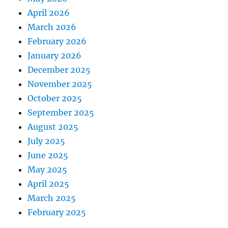
April 2026
March 2026
February 2026
January 2026
December 2025
November 2025
October 2025
September 2025
August 2025
July 2025
June 2025
May 2025
April 2025
March 2025
February 2025