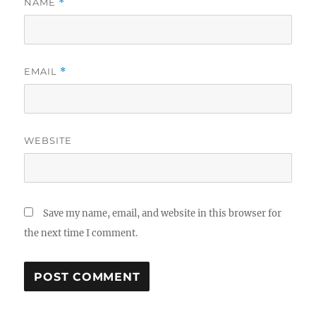
NAME
*
EMAIL
*
WEBSITE
Save my name, email, and website in this browser for
the next time I comment.