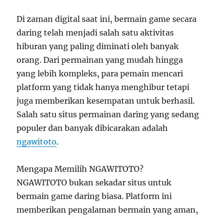
Togel
Resmi
Di zaman digital saat ini, bermain game secara
Asia
daring telah menjadi salah satu aktivitas
Hari
hiburan yang paling diminati oleh banyak
Ini
orang. Dari permainan yang mudah hingga
yang lebih kompleks, para pemain mencari
platform yang tidak hanya menghibur tetapi
juga memberikan kesempatan untuk berhasil.
Salah satu situs permainan daring yang sedang
populer dan banyak dibicarakan adalah
ngawitoto
.
Mengapa Memilih NGAWITOTO?
NGAWITOTO bukan sekadar situs untuk
bermain game daring biasa. Platform ini
memberikan pengalaman bermain yang aman,