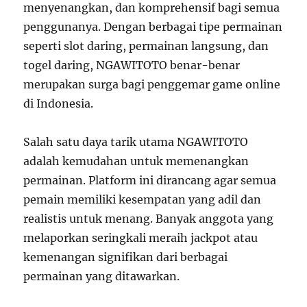
menyenangkan, dan komprehensif bagi semua
penggunanya. Dengan berbagai tipe permainan
seperti slot daring, permainan langsung, dan
togel daring, NGAWITOTO benar-benar
merupakan surga bagi penggemar game online
di Indonesia.
Salah satu daya tarik utama NGAWITOTO
adalah kemudahan untuk memenangkan
permainan. Platform ini dirancang agar semua
pemain memiliki kesempatan yang adil dan
realistis untuk menang. Banyak anggota yang
melaporkan seringkali meraih jackpot atau
kemenangan signifikan dari berbagai
permainan yang ditawarkan.