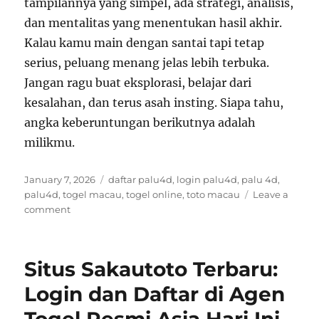
tampilannya yang simpel, ada strategi, analisis,
dan mentalitas yang menentukan hasil akhir.
Kalau kamu main dengan santai tapi tetap
serius, peluang menang jelas lebih terbuka.
Jangan ragu buat eksplorasi, belajar dari
kesalahan, dan terus asah insting. Siapa tahu,
angka keberuntungan berikutnya adalah
milikmu.
Posted
Tags
January 7, 2026
daftar palu4d
,
login palu4d
,
palu 4d
,
on
palu4d
,
togel macau
,
togel online
,
toto macau
Leave a
on
comment
Rahasia
Seru
Main
Situs Sakautoto Terbaru:
Toto
Online
Login dan Daftar di Agen
yang
Bikin