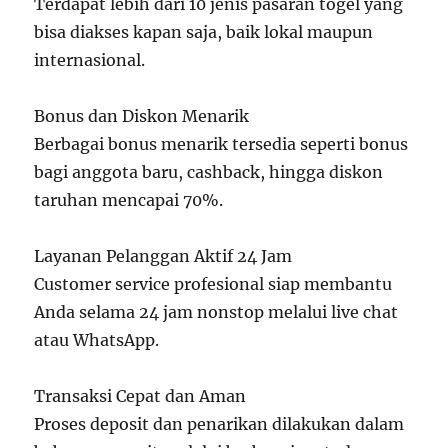
Terdapat lebih dari 10 jenis pasaran togel yang
bisa diakses kapan saja, baik lokal maupun
internasional.
Bonus dan Diskon Menarik
Berbagai bonus menarik tersedia seperti bonus
bagi anggota baru, cashback, hingga diskon
taruhan mencapai 70%.
Layanan Pelanggan Aktif 24 Jam
Customer service profesional siap membantu
Anda selama 24 jam nonstop melalui live chat
atau WhatsApp.
Transaksi Cepat dan Aman
Proses deposit dan penarikan dilakukan dalam