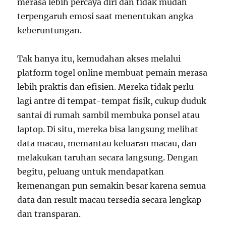
merasa lebih percaya diri dan tidak mudah
terpengaruh emosi saat menentukan angka
keberuntungan.
Tak hanya itu, kemudahan akses melalui
platform togel online membuat pemain merasa
lebih praktis dan efisien. Mereka tidak perlu
lagi antre di tempat-tempat fisik, cukup duduk
santai di rumah sambil membuka ponsel atau
laptop. Di situ, mereka bisa langsung melihat
data macau, memantau keluaran macau, dan
melakukan taruhan secara langsung. Dengan
begitu, peluang untuk mendapatkan
kemenangan pun semakin besar karena semua
data dan result macau tersedia secara lengkap
dan transparan.