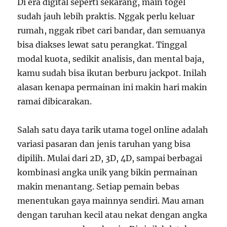
Di era digital seperti sekarang, main togel
sudah jauh lebih praktis. Nggak perlu keluar
rumah, nggak ribet cari bandar, dan semuanya
bisa diakses lewat satu perangkat. Tinggal
modal kuota, sedikit analisis, dan mental baja,
kamu sudah bisa ikutan berburu jackpot. Inilah
alasan kenapa permainan ini makin hari makin
ramai dibicarakan.
Salah satu daya tarik utama togel online adalah
variasi pasaran dan jenis taruhan yang bisa
dipilih. Mulai dari 2D, 3D, 4D, sampai berbagai
kombinasi angka unik yang bikin permainan
makin menantang. Setiap pemain bebas
menentukan gaya mainnya sendiri. Mau aman
dengan taruhan kecil atau nekat dengan angka