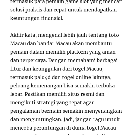
termasuk para pemain game slot yang mencari
solusi praktis dan cepat untuk mendapatkan
keuntungan finansial.
Akhir kata, mengenal lebih jauh tentang toto
Macau dan bandar Macau akan membantu
pemain dalam memilih platform yang aman
dan terpercaya. Dengan memahami berbagai
fitur dan keunggulan dari togel Macau,
termasuk palu4d dan togel online lainnya,
peluang kemenangan bisa semakin terbuka
lebar. Pastikan memilih situs resmi dan
mengikuti strategi yang tepat agar
pengalaman bermain semakin menyenangkan
dan menguntungkan. Jadi, jangan ragu untuk
mencoba peruntungan di dunia togel Macau