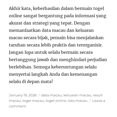
Akhir kata, keberhasilan dalam bermain togel
online sangat bergantung pada informasi yang
akurat dan strategi yang tepat. Dengan
memanfaatkan data macau dan keluaran
macau secara bijak, pemain bisa menjalankan
taruhan secara lebih praktis dan terorganisir.
Jangan lupa untuk selalu bermain secara
bertanggung jawab dan menghindari perjudian
berlebihan. Semoga keberuntungan selalu
menyertai langkah Anda dan kemenangan
selalu di depan mata!
Posted
Tags
January 19, 2026
data macau
,
keluaran macau
,
result
on
macau
,
togel macau
,
togel online
,
toto macau
Leave a
on
comment
Cara
Mudah