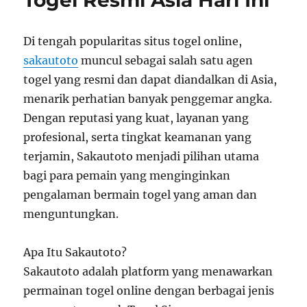
Togel Resmi Asia Hari Ini
Deg-
degan
dan
Di tengah popularitas situs togel online,
Cuan
sakautoto
muncul sebagai salah satu agen
Terus
togel yang resmi dan dapat diandalkan di Asia,
menarik perhatian banyak penggemar angka.
Dengan reputasi yang kuat, layanan yang
profesional, serta tingkat keamanan yang
terjamin, Sakautoto menjadi pilihan utama
bagi para pemain yang menginginkan
pengalaman bermain togel yang aman dan
menguntungkan.
Apa Itu Sakautoto?
Sakautoto adalah platform yang menawarkan
permainan togel online dengan berbagai jenis