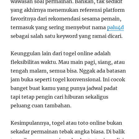
wawasan soal permainan. Bahkan, tak sedikit
yang akhirnya menemukan referensi platform
favoritnya dari rekomendasi sesama pemain,
termasuk yang sering menyebut nama
palu4d
sebagai salah satu keyword yang ramai dicari.
Keunggulan lain dari togel online adalah
fleksibilitas waktu. Mau main pagi, siang, atau
tengah malam, semua bisa. Nggak ada batasan
jam buka seperti togel konvensional. Ini cocok
banget buat kamu yang punya jadwal padat
tapi tetap pengin cari hiburan sekaligus
peluang cuan tambahan.
Kesimpulannya, togel atau toto online bukan
sekadar permainan tebak angka biasa. Di balik