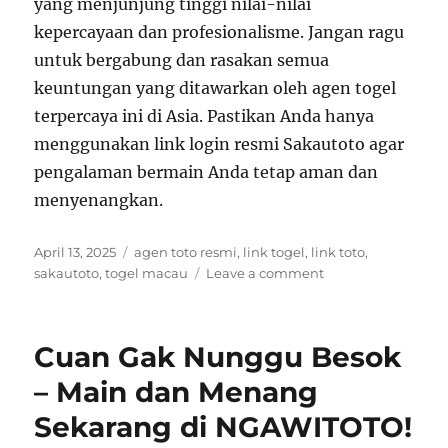
yang menjunjung tinggi nilai-nilai
kepercayaan dan profesionalisme. Jangan ragu
untuk bergabung dan rasakan semua
keuntungan yang ditawarkan oleh agen togel
terpercaya ini di Asia. Pastikan Anda hanya
menggunakan link login resmi Sakautoto agar
pengalaman bermain Anda tetap aman dan
menyenangkan.
Posted
Tags
April 13, 2025
agen toto resmi
,
link togel
,
link toto
,
on
on
sakautoto
,
togel macau
Leave a comment
Situs
Sakautoto
Terbaru:
Cuan Gak Nunggu Besok
Login
dan
– Main dan Menang
Daftar
Sekarang di NGAWITOTO!
di
Agen