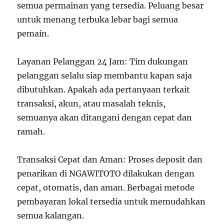
semua permainan yang tersedia. Peluang besar
untuk menang terbuka lebar bagi semua
pemain.
Layanan Pelanggan 24 Jam: Tim dukungan
pelanggan selalu siap membantu kapan saja
dibutuhkan. Apakah ada pertanyaan terkait
transaksi, akun, atau masalah teknis,
semuanya akan ditangani dengan cepat dan
ramah.
Transaksi Cepat dan Aman: Proses deposit dan
penarikan di NGAWITOTO dilakukan dengan
cepat, otomatis, dan aman. Berbagai metode
pembayaran lokal tersedia untuk memudahkan
semua kalangan.