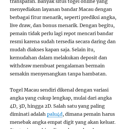
transparan. Banyak situs togel online yang
menyediakan layanan bandar Macau dengan
berbagai fitur menarik, seperti prediksi angka,
live draw, dan bonus menarik. Dengan begitu,
pemain tidak perlu lagi repot mencari bandar
resmi karena sudah tersedia secara daring dan
mudah diakses kapan saja. Selain itu,
kemudahan dalam melakukan deposit dan
withdraw membuat pengalaman bermain
semakin menyenangkan tanpa hambatan.
Togel Macau sendiri dikenal dengan variasi
angka yang cukup lengkap, mulai dari angka
4D, 3D, hingga 2D. Salah satu yang paling
diminati adalah
palu4d
, dimana pemain harus
menebak angka empat digit yang akan keluar.