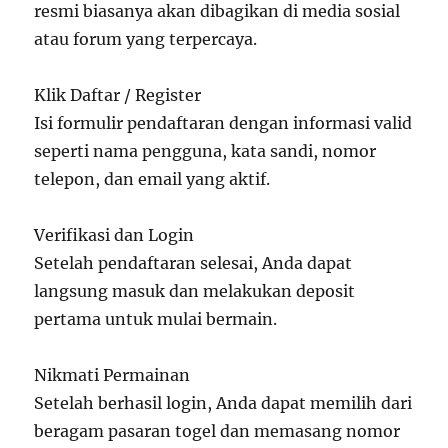
resmi biasanya akan dibagikan di media sosial
atau forum yang terpercaya.
Klik Daftar / Register
Isi formulir pendaftaran dengan informasi valid
seperti nama pengguna, kata sandi, nomor
telepon, dan email yang aktif.
Verifikasi dan Login
Setelah pendaftaran selesai, Anda dapat
langsung masuk dan melakukan deposit
pertama untuk mulai bermain.
Nikmati Permainan
Setelah berhasil login, Anda dapat memilih dari
beragam pasaran togel dan memasang nomor