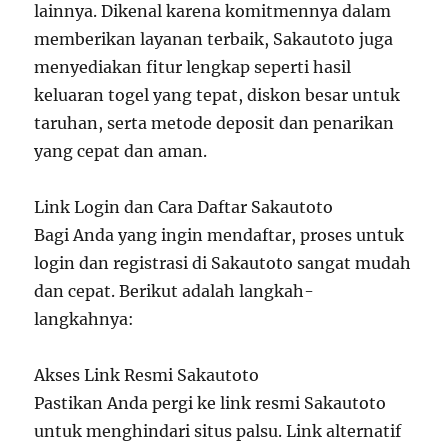
lainnya. Dikenal karena komitmennya dalam
memberikan layanan terbaik, Sakautoto juga
menyediakan fitur lengkap seperti hasil
keluaran togel yang tepat, diskon besar untuk
taruhan, serta metode deposit dan penarikan
yang cepat dan aman.
Link Login dan Cara Daftar Sakautoto
Bagi Anda yang ingin mendaftar, proses untuk
login dan registrasi di Sakautoto sangat mudah
dan cepat. Berikut adalah langkah-
langkahnya:
Akses Link Resmi Sakautoto
Pastikan Anda pergi ke link resmi Sakautoto
untuk menghindari situs palsu. Link alternatif