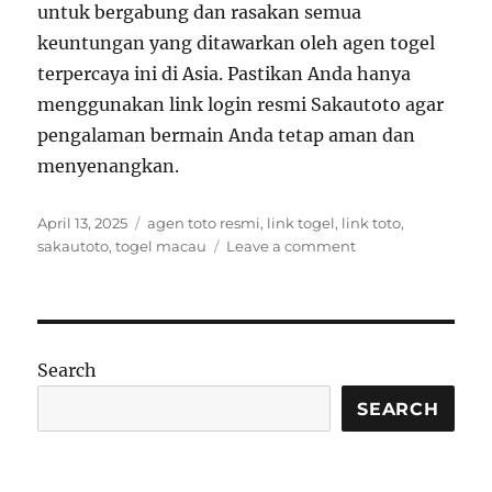
untuk bergabung dan rasakan semua
keuntungan yang ditawarkan oleh agen togel
terpercaya ini di Asia. Pastikan Anda hanya
menggunakan link login resmi Sakautoto agar
pengalaman bermain Anda tetap aman dan
menyenangkan.
Posted
Tags
April 13, 2025
agen toto resmi
,
link togel
,
link toto
,
on
on
sakautoto
,
togel macau
Leave a comment
Situs
Sakautoto
Terbaru:
Login
dan
Search
Daftar
di
SEARCH
Agen
Togel
Resmi