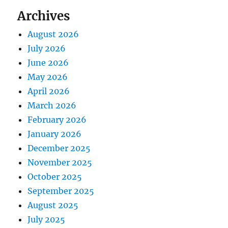
Archives
August 2026
July 2026
June 2026
May 2026
April 2026
March 2026
February 2026
January 2026
December 2025
November 2025
October 2025
September 2025
August 2025
July 2025