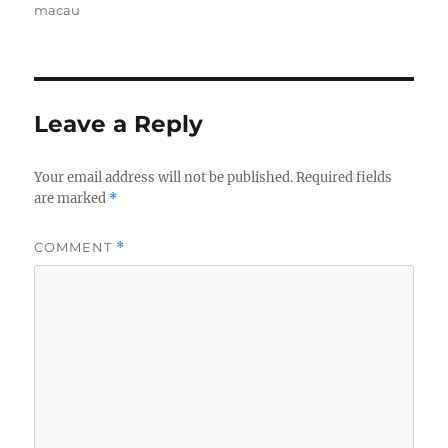
macau
Leave a Reply
Your email address will not be published.
Required fields
are marked
*
COMMENT
*