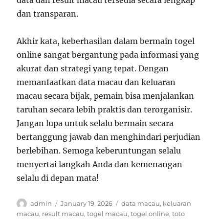
data dan result macau tersedia secara lengkap
dan transparan.
Akhir kata, keberhasilan dalam bermain togel
online sangat bergantung pada informasi yang
akurat dan strategi yang tepat. Dengan
memanfaatkan data macau dan keluaran
macau secara bijak, pemain bisa menjalankan
taruhan secara lebih praktis dan terorganisir.
Jangan lupa untuk selalu bermain secara
bertanggung jawab dan menghindari perjudian
berlebihan. Semoga keberuntungan selalu
menyertai langkah Anda dan kemenangan
selalu di depan mata!
Author
Posted
Tags
admin
January 19, 2026
data macau
,
keluaran
on
macau
,
result macau
,
togel macau
,
togel online
,
toto