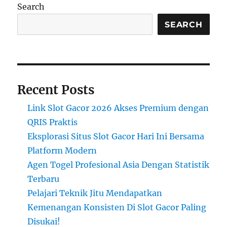
Search
SEARCH
Recent Posts
Link Slot Gacor 2026 Akses Premium dengan
QRIS Praktis
Eksplorasi Situs Slot Gacor Hari Ini Bersama
Platform Modern
Agen Togel Profesional Asia Dengan Statistik
Terbaru
Pelajari Teknik Jitu Mendapatkan
Kemenangan Konsisten Di Slot Gacor Paling
Disukai!