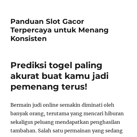
Panduan Slot Gacor
Terpercaya untuk Menang
Konsisten
Prediksi togel paling
akurat buat kamu jadi
pemenang terus!
Bermain judi online semakin diminati oleh
banyak orang, terutama yang mencari hiburan
sekaligus peluang mendapatkan penghasilan
tambahan. Salah satu permainan yang sedang