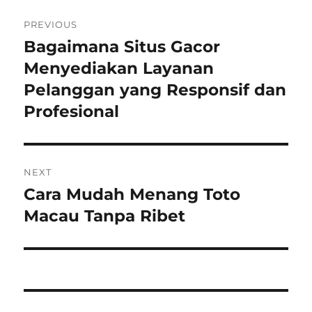
Post
PREVIOUS
navigation
Bagaimana Situs Gacor
Previous
post:
Menyediakan Layanan
Pelanggan yang Responsif dan
Profesional
NEXT
Cara Mudah Menang Toto
Next
post:
Macau Tanpa Ribet