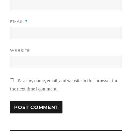
EMAIL
*
WEBSITE
Save my name, email, and website in this browser for
the next time I comment.