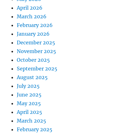
April 2026
March 2026
February 2026
January 2026
December 2025
November 2025
October 2025
September 2025
August 2025
July 2025
June 2025
May 2025
April 2025
March 2025
February 2025