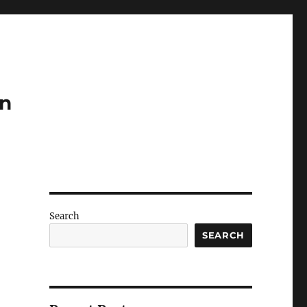
en
Search
SEARCH