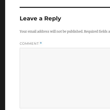
Leave a Reply
Your email address will not be published.
Required fields
COMMENT
*