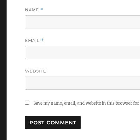
NAME
*
EMAIL
*
WEBSITE
Save my name, email, and website in this browser for