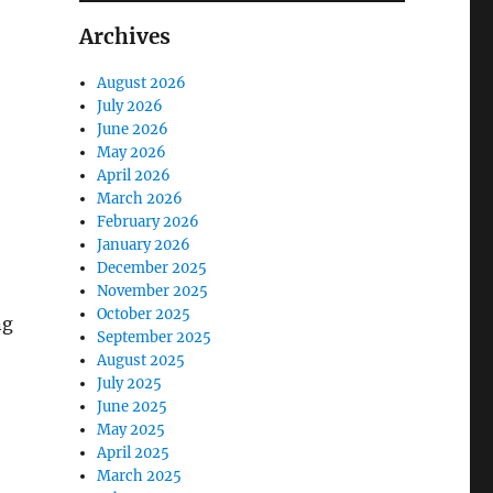
Archives
August 2026
July 2026
June 2026
May 2026
April 2026
March 2026
February 2026
January 2026
December 2025
November 2025
October 2025
ng
September 2025
August 2025
July 2025
June 2025
May 2025
April 2025
March 2025