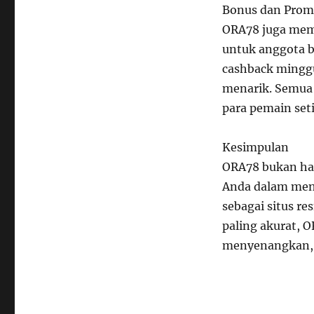
Bonus dan Prom
ORA78 juga mem
untuk anggota b
cashback minggu
menarik. Semua 
para pemain seti
Kesimpulan
ORA78 bukan han
Anda dalam men
sebagai situs r
paling akurat,
menyenangkan, 