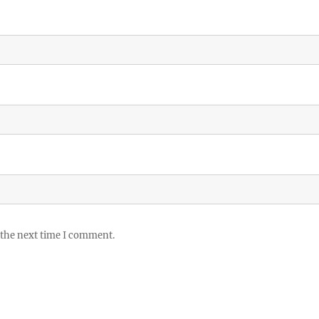
 the next time I comment.