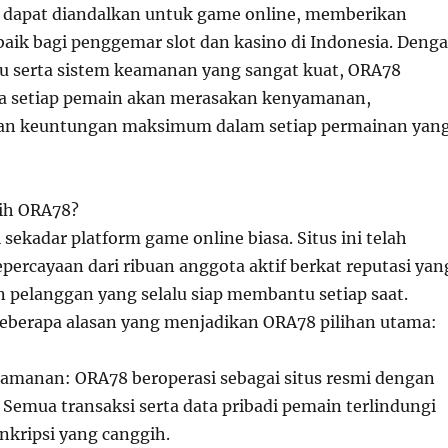
g dapat diandalkan untuk game online, memberikan
aik bagi penggemar slot dan kasino di Indonesia. Deng
ru serta sistem keamanan yang sangat kuat, ORA78
 setiap pemain akan merasakan kenyamanan,
dan keuntungan maksimum dalam setiap permainan yan
ih ORA78?
 sekadar platform game online biasa. Situs ini telah
ercayaan dari ribuan anggota aktif berkat reputasi yan
n pelanggan yang selalu siap membantu setiap saat.
beberapa alasan yang menjadikan ORA78 pilihan utama:
eamanan: ORA78 beroperasi sebagai situs resmi dengan
. Semua transaksi serta data pribadi pemain terlindungi
nkripsi yang canggih.