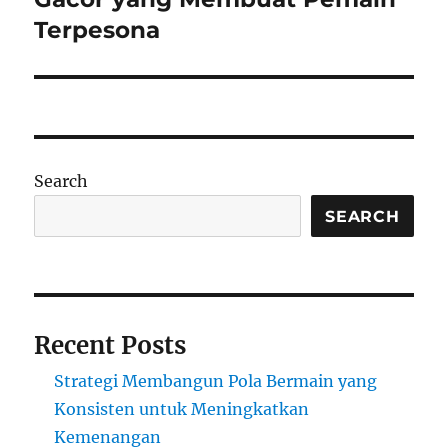
Terpesona
Search
SEARCH
Recent Posts
Strategi Membangun Pola Bermain yang
Konsisten untuk Meningkatkan
Kemenangan