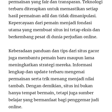
permainan yang fair dan transparan. Teknologi
terbaru diterapkan untuk memastikan setiap
hasil permainan adil dan tidak dimanipulasi.
Kepercayaan dari pemain menjadi fondasi
utama yang membuat situs ini tetap eksis dan
berkembang pesat di dunia perjudian online.
Keberadaan panduan dan tips dari situs gacor
juga membantu pemain baru maupun lama
meningkatkan strategi mereka. Informasi
lengkap dan update terbaru mengenai
permainan serta trik menang menjadi nilai
tambah. Dengan demikian, situs ini bukan
hanya tempat bermain, tetapi juga sumber
belajar yang bermanfaat bagi penggemar judi
online.