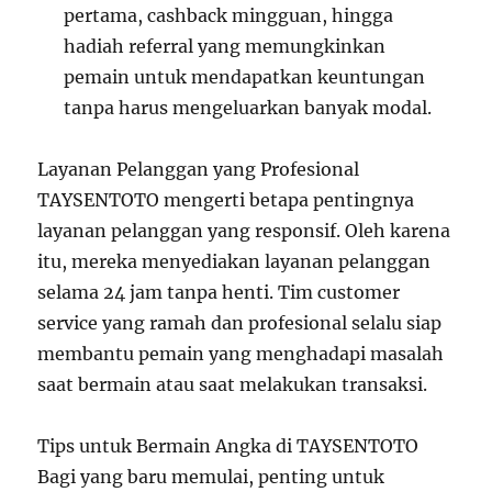
pertama, cashback mingguan, hingga
hadiah referral yang memungkinkan
pemain untuk mendapatkan keuntungan
tanpa harus mengeluarkan banyak modal.
Layanan Pelanggan yang Profesional
TAYSENTOTO mengerti betapa pentingnya
layanan pelanggan yang responsif. Oleh karena
itu, mereka menyediakan layanan pelanggan
selama 24 jam tanpa henti. Tim customer
service yang ramah dan profesional selalu siap
membantu pemain yang menghadapi masalah
saat bermain atau saat melakukan transaksi.
Tips untuk Bermain Angka di TAYSENTOTO
Bagi yang baru memulai, penting untuk