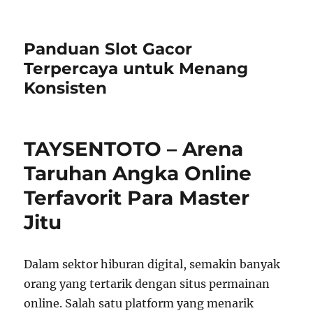
Panduan Slot Gacor
Terpercaya untuk Menang
Konsisten
TAYSENTOTO – Arena
Taruhan Angka Online
Terfavorit Para Master
Jitu
Dalam sektor hiburan digital, semakin banyak
orang yang tertarik dengan situs permainan
online. Salah satu platform yang menarik