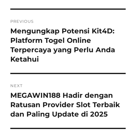
Post
PREVIOUS
navigation
Mengungkap Potensi Kit4D:
Previous
post:
Platform Togel Online
Terpercaya yang Perlu Anda
Ketahui
NEXT
MEGAWIN188 Hadir dengan
Next
post:
Ratusan Provider Slot Terbaik
dan Paling Update di 2025