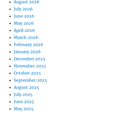
August 2026
July 2026
June 2026
May 2026
April 2026
March 2026
February 2026
January 2026
December 2025
November 2025
October 2025
September 2025
August 2025
July 2025
June 2025
May 2025