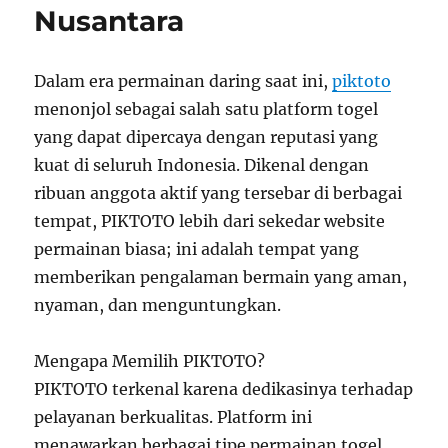
Nusantara
Dalam era permainan daring saat ini,
piktoto
menonjol sebagai salah satu platform togel
yang dapat dipercaya dengan reputasi yang
kuat di seluruh Indonesia. Dikenal dengan
ribuan anggota aktif yang tersebar di berbagai
tempat, PIKTOTO lebih dari sekedar website
permainan biasa; ini adalah tempat yang
memberikan pengalaman bermain yang aman,
nyaman, dan menguntungkan.
Mengapa Memilih PIKTOTO?
PIKTOTO terkenal karena dedikasinya terhadap
pelayanan berkualitas. Platform ini
menawarkan berbagai tipe permainan togel