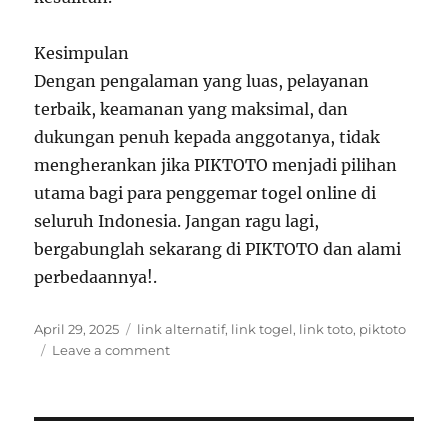
Kesimpulan
Dengan pengalaman yang luas, pelayanan
terbaik, keamanan yang maksimal, dan
dukungan penuh kepada anggotanya, tidak
mengherankan jika PIKTOTO menjadi pilihan
utama bagi para penggemar togel online di
seluruh Indonesia. Jangan ragu lagi,
bergabunglah sekarang di PIKTOTO dan alami
perbedaannya!.
Posted
Tags
April 29, 2025
link alternatif
,
link togel
,
link toto
,
piktoto
on
on
Leave a comment
Bergabung
di
Piktoto,
Situs