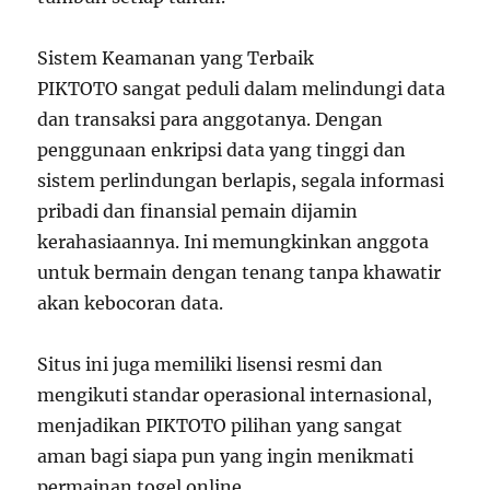
Sistem Keamanan yang Terbaik
PIKTOTO sangat peduli dalam melindungi data
dan transaksi para anggotanya. Dengan
penggunaan enkripsi data yang tinggi dan
sistem perlindungan berlapis, segala informasi
pribadi dan finansial pemain dijamin
kerahasiaannya. Ini memungkinkan anggota
untuk bermain dengan tenang tanpa khawatir
akan kebocoran data.
Situs ini juga memiliki lisensi resmi dan
mengikuti standar operasional internasional,
menjadikan PIKTOTO pilihan yang sangat
aman bagi siapa pun yang ingin menikmati
permainan togel online.