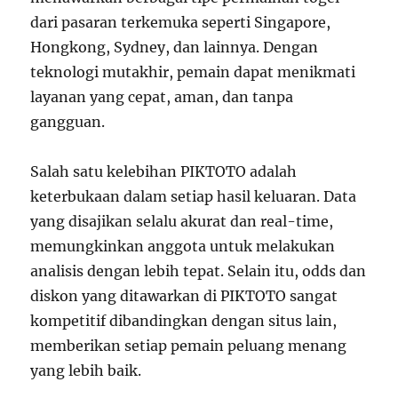
dari pasaran terkemuka seperti Singapore,
Hongkong, Sydney, dan lainnya. Dengan
teknologi mutakhir, pemain dapat menikmati
layanan yang cepat, aman, dan tanpa
gangguan.
Salah satu kelebihan PIKTOTO adalah
keterbukaan dalam setiap hasil keluaran. Data
yang disajikan selalu akurat dan real-time,
memungkinkan anggota untuk melakukan
analisis dengan lebih tepat. Selain itu, odds dan
diskon yang ditawarkan di PIKTOTO sangat
kompetitif dibandingkan dengan situs lain,
memberikan setiap pemain peluang menang
yang lebih baik.