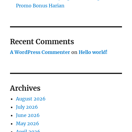
Promo Bonus Harian
Recent Comments
A WordPress Commenter
on
Hello world!
Archives
August 2026
July 2026
June 2026
May 2026
April 2026