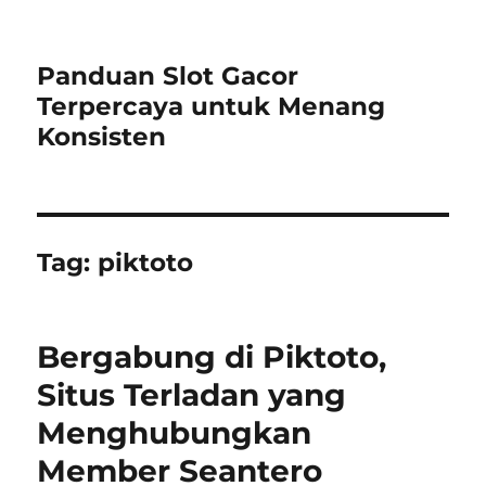
Panduan Slot Gacor
Terpercaya untuk Menang
Konsisten
Tag:
piktoto
Bergabung di Piktoto,
Situs Terladan yang
Menghubungkan
Member Seantero