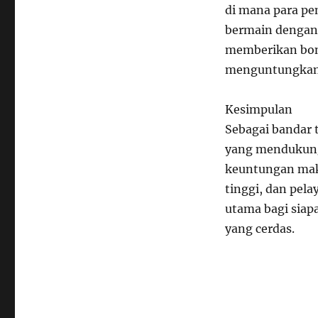
di mana para pem
bermain dengan 
memberikan bonu
menguntungkan
Kesimpulan
Sebagai bandar 
yang mendukung
keuntungan mak
tinggi, dan pel
utama bagi siap
yang cerdas.