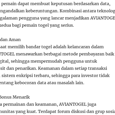
i, pemain dapat membuat keputusan berdasarkan data,
ngandalkan keberuntungan. Kombinasi antara teknolog
galaman pengguna yang lancar menjadikan AVIANTOG
kedua bagi pemain togel yang serius.
t dan Aman
saat memilih bandar togel adalah kelancaran dalam
ANTOGEL menawarkan berbagai metode pembayaran baik
igital, sehingga mempermudah pengguna untuk
it dan penarikan. Keamanan dalam setiap transaksi
sistem enkripsi terbaru, sehingga para investor tidak
tentang kebocoran data atau masalah lain.
Bonus Menarik
ada permainan dan keamanan, AVIANTOGEL juga
itas yang kuat. Terdapat forum diskusi dan grup sosi