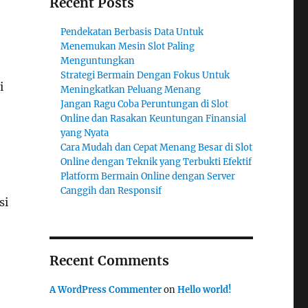
Recent Posts
Pendekatan Berbasis Data Untuk
Menemukan Mesin Slot Paling
Menguntungkan
Strategi Bermain Dengan Fokus Untuk
i
Meningkatkan Peluang Menang
Jangan Ragu Coba Peruntungan di Slot
Online dan Rasakan Keuntungan Finansial
yang Nyata
Cara Mudah dan Cepat Menang Besar di Slot
Online dengan Teknik yang Terbukti Efektif
Platform Bermain Online dengan Server
Canggih dan Responsif
si
Recent Comments
A WordPress Commenter
on
Hello world!