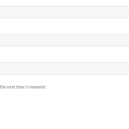
 the next time I comment.