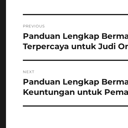
Post
PREVIOUS
navigation
Panduan Lengkap Bermai
Previous
post:
Terpercaya untuk Judi O
NEXT
Panduan Lengkap Bermain
Next
post:
Keuntungan untuk Pemai