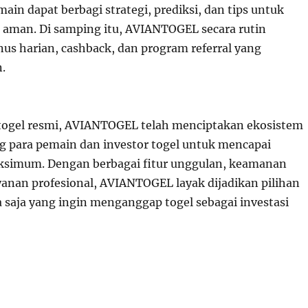
ain dapat berbagi strategi, prediksi, dan tips untuk
aman. Di samping itu, AVIANTOGEL secara rutin
s harian, cashback, dan program referral yang
.
togel resmi, AVIANTOGEL telah menciptakan ekosistem
 para pemain dan investor togel untuk mencapai
simum. Dengan berbagai fitur unggulan, keamanan
ayanan profesional, AVIANTOGEL layak dijadikan pilihan
a saja yang ingin menganggap togel sebagai investasi