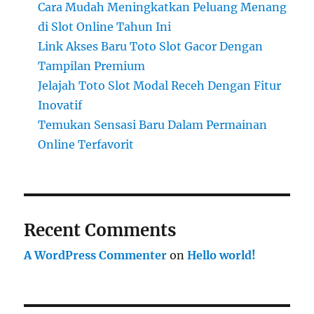
Cara Mudah Meningkatkan Peluang Menang
di Slot Online Tahun Ini
Link Akses Baru Toto Slot Gacor Dengan
Tampilan Premium
Jelajah Toto Slot Modal Receh Dengan Fitur
Inovatif
Temukan Sensasi Baru Dalam Permainan
Online Terfavorit
Recent Comments
A WordPress Commenter
on
Hello world!