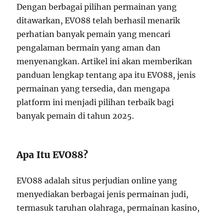
Dengan berbagai pilihan permainan yang
ditawarkan, EVO88 telah berhasil menarik
perhatian banyak pemain yang mencari
pengalaman bermain yang aman dan
menyenangkan. Artikel ini akan memberikan
panduan lengkap tentang apa itu EVO88, jenis
permainan yang tersedia, dan mengapa
platform ini menjadi pilihan terbaik bagi
banyak pemain di tahun 2025.
Apa Itu EVO88?
EVO88 adalah situs perjudian online yang
menyediakan berbagai jenis permainan judi,
termasuk taruhan olahraga, permainan kasino,