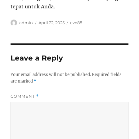
tepat untuk Anda.
Author
Posted
Tags
admin
April 22, 2025
evo88
on
Leave a Reply
Your email address will not be published.
Required fields
are marked
*
COMMENT
*