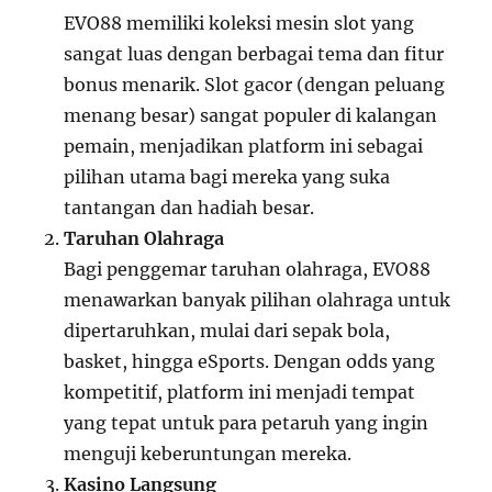
EVO88 memiliki koleksi mesin slot yang
sangat luas dengan berbagai tema dan fitur
bonus menarik. Slot gacor (dengan peluang
menang besar) sangat populer di kalangan
pemain, menjadikan platform ini sebagai
pilihan utama bagi mereka yang suka
tantangan dan hadiah besar.
Taruhan Olahraga
Bagi penggemar taruhan olahraga, EVO88
menawarkan banyak pilihan olahraga untuk
dipertaruhkan, mulai dari sepak bola,
basket, hingga eSports. Dengan odds yang
kompetitif, platform ini menjadi tempat
yang tepat untuk para petaruh yang ingin
menguji keberuntungan mereka.
Kasino Langsung