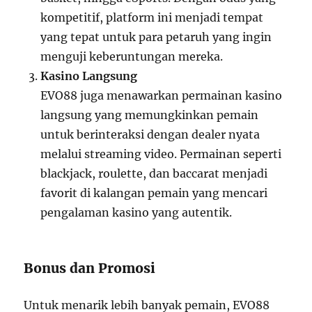
kompetitif, platform ini menjadi tempat
yang tepat untuk para petaruh yang ingin
menguji keberuntungan mereka.
Kasino Langsung
EVO88 juga menawarkan permainan kasino
langsung yang memungkinkan pemain
untuk berinteraksi dengan dealer nyata
melalui streaming video. Permainan seperti
blackjack, roulette, dan baccarat menjadi
favorit di kalangan pemain yang mencari
pengalaman kasino yang autentik.
Bonus dan Promosi
Untuk menarik lebih banyak pemain, EVO88