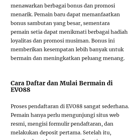
menawarkan berbagai bonus dan promosi
menarik. Pemain baru dapat memanfaatkan
bonus sambutan yang besar, sementara
pemain setia dapat menikmati berbagai hadiah
loyalitas dan promosi musiman. Bonus ini
memberikan kesempatan lebih banyak untuk
bermain dan meningkatkan peluang menang.
Cara Daftar dan Mulai Bermain di
EVO88
Proses pendaftaran di EVO88 sangat sederhana.
Pemain hanya perlu mengunjungi situs web
resmi, mengisi formulir pendaftaran, dan
melakukan deposit pertama. Setelah itu,