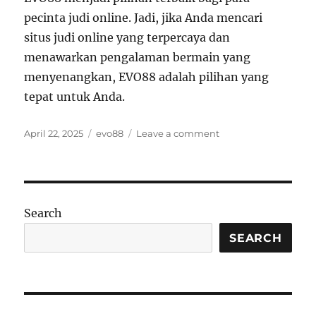
pecinta judi online. Jadi, jika Anda mencari
situs judi online yang terpercaya dan
menawarkan pengalaman bermain yang
menyenangkan, EVO88 adalah pilihan yang
tepat untuk Anda.
Posted
Tags
on
April 22, 2025
evo88
Leave a comment
on
Panduan
Lengkap
Bermain
di
EVO88:
Search
Platform
Terpercaya
SEARCH
untuk
Judi
Online
2025