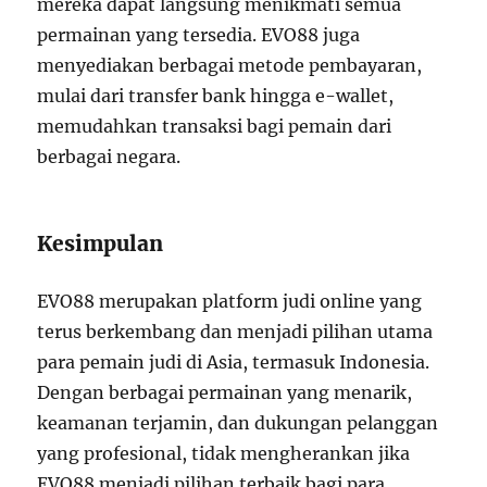
mereka dapat langsung menikmati semua
permainan yang tersedia. EVO88 juga
menyediakan berbagai metode pembayaran,
mulai dari transfer bank hingga e-wallet,
memudahkan transaksi bagi pemain dari
berbagai negara.
Kesimpulan
EVO88 merupakan platform judi online yang
terus berkembang dan menjadi pilihan utama
para pemain judi di Asia, termasuk Indonesia.
Dengan berbagai permainan yang menarik,
keamanan terjamin, dan dukungan pelanggan
yang profesional, tidak mengherankan jika
EVO88 menjadi pilihan terbaik bagi para