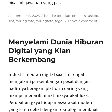
bisa jadi jawaban yang pas.
Posted
Tags
September 13, 2025
bandar toto
,
judi online
,
situs slot
,
on
on
slot
,
tarung toto
,
tarungtoto
,
togel
Leave a comment
Menikma
Hiburan
Digital
Menyelami Dunia Hiburan
dengan
Cara
Digital yang Kian
Modern
Berkembang
dan
Seru
Industri hiburan digital saat ini tengah
mengalami perkembangan pesat dengan
hadirnya beragam platform daring yang
mampu menarik minat masyarakat luas.
Perubahan gaya hidup masyarakat modern
yang lebih dekat dengan teknologi membuat