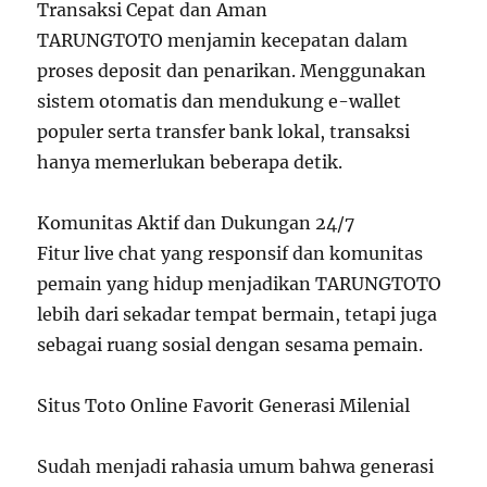
Transaksi Cepat dan Aman
TARUNGTOTO menjamin kecepatan dalam
proses deposit dan penarikan. Menggunakan
sistem otomatis dan mendukung e-wallet
populer serta transfer bank lokal, transaksi
hanya memerlukan beberapa detik.
Komunitas Aktif dan Dukungan 24/7
Fitur live chat yang responsif dan komunitas
pemain yang hidup menjadikan TARUNGTOTO
lebih dari sekadar tempat bermain, tetapi juga
sebagai ruang sosial dengan sesama pemain.
Situs Toto Online Favorit Generasi Milenial
Sudah menjadi rahasia umum bahwa generasi