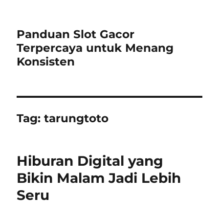
Panduan Slot Gacor
Terpercaya untuk Menang
Konsisten
Tag:
tarungtoto
Hiburan Digital yang
Bikin Malam Jadi Lebih
Seru