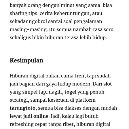
banyak orang dengan minat yang sama, bisa
sharing tips, cerita keberuntungan, atau
sekadar ngobrol santai soal pengalaman
masing-masing. Itu semua nambah rasa seru
sekaligus bikin hiburan terasa lebih hidup.
Kesimpulan
Hiburan digital bukan cuma tren, tapi sudah
jadi bagian dari gaya hidup modern. Dari
slot
yang simpel tapi nagih,
togel
yang penuh
strategi, sampai keseruan di platform
tarungtoto
, semua bisa diakses dengan mudah
lewat
judi online
. Jadi, kalau lagi butuh
refreshing cepat tanpa ribet, hiburan digital