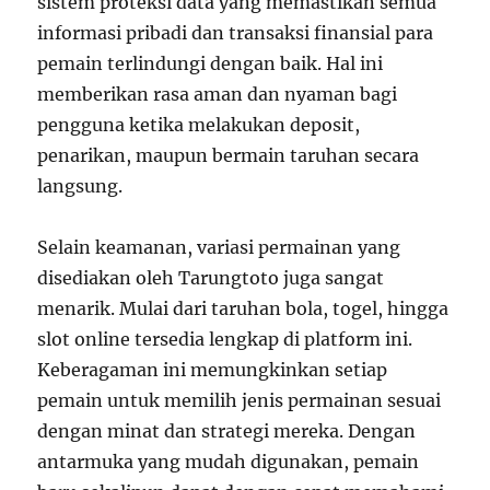
sistem proteksi data yang memastikan semua
informasi pribadi dan transaksi finansial para
pemain terlindungi dengan baik. Hal ini
memberikan rasa aman dan nyaman bagi
pengguna ketika melakukan deposit,
penarikan, maupun bermain taruhan secara
langsung.
Selain keamanan, variasi permainan yang
disediakan oleh Tarungtoto juga sangat
menarik. Mulai dari taruhan bola, togel, hingga
slot online tersedia lengkap di platform ini.
Keberagaman ini memungkinkan setiap
pemain untuk memilih jenis permainan sesuai
dengan minat dan strategi mereka. Dengan
antarmuka yang mudah digunakan, pemain