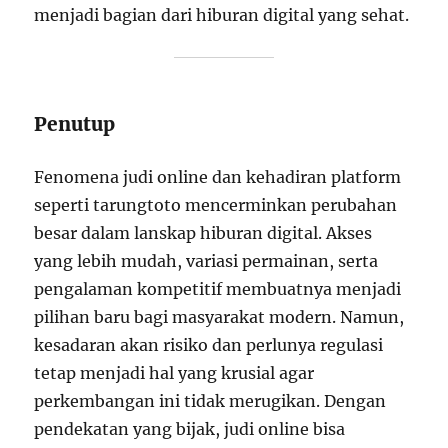
menjadi bagian dari hiburan digital yang sehat.
Penutup
Fenomena judi online dan kehadiran platform
seperti tarungtoto mencerminkan perubahan
besar dalam lanskap hiburan digital. Akses
yang lebih mudah, variasi permainan, serta
pengalaman kompetitif membuatnya menjadi
pilihan baru bagi masyarakat modern. Namun,
kesadaran akan risiko dan perlunya regulasi
tetap menjadi hal yang krusial agar
perkembangan ini tidak merugikan. Dengan
pendekatan yang bijak, judi online bisa