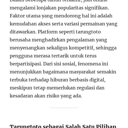
mengalami lonjakan popularitas signifikan.
Faktor utama yang mendorong hal ini adalah
kemudahan akses serta variasi permainan yang
ditawarkan. Platform seperti tarungtoto
berusaha menghadirkan pengalaman yang
menyenangkan sekaligus kompetitif, sehingga
pengguna merasa tertarik untuk terus
berpartisipasi. Dari sisi sosial, fenomena ini
menunjukkan bagaimana masyarakat semakin
terbuka terhadap hiburan berbasis digital,
meskipun tetap memerlukan regulasi dan
kesadaran akan risiko yang ada.
Tarungtoto sebagai Salah Satu Pilihan