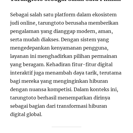
Sebagai salah satu platform dalam ekosistem
judi online, tarungtoto berusaha memberikan
pengalaman yang dianggap modern, aman,
serta mudah diakses. Dengan sistem yang
mengedepankan kenyamanan pengguna,
layanan ini menghadirkan pilihan permainan
yang beragam. Kehadiran fitur-fitur digital
interaktif juga menambah daya tarik, terutama
bagi mereka yang menginginkan hiburan
dengan nuansa kompetisi. Dalam konteks ini,
tarungtoto berhasil menempatkan dirinya
sebagai bagian dari transformasi hiburan
digital global.