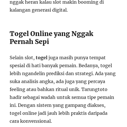
nggak heran kalau slot makin booming di
kalangan generasi digital.
Togel Online yang Nggak
Pernah Sepi
Selain slot,
togel
juga masih punya tempat
spesial di hati banyak pemain. Bedanya, togel
lebih ngandelin prediksi dan strategi. Ada yang
suka analisis angka, ada juga yang percaya
feeling atau bahkan ritual unik. Tarungtoto
hadir sebagai wadah untuk semua tipe pemain
ini. Dengan sistem yang gampang diakses,
togel online jadi jauh lebih praktis daripada
cara konvensional.