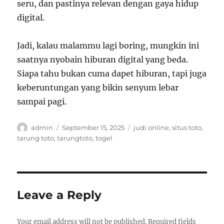
seru, dan pastinya relevan dengan gaya hidup
digital.
Jadi, kalau malammu lagi boring, mungkin ini
saatnya nyobain hiburan digital yang beda.
Siapa tahu bukan cuma dapet hiburan, tapi juga
keberuntungan yang bikin senyum lebar
sampai pagi.
Author
Posted
Tags
admin
September 15, 2025
judi online
,
situs toto
,
on
tarung toto
,
tarungtoto
,
togel
Leave a Reply
Your email address will not be published.
Required fields