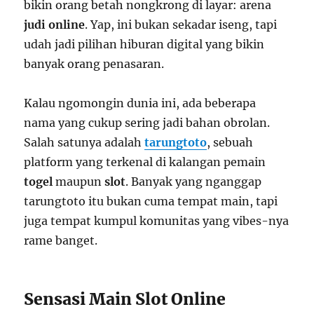
bikin orang betah nongkrong di layar: arena
judi online
. Yap, ini bukan sekadar iseng, tapi
udah jadi pilihan hiburan digital yang bikin
banyak orang penasaran.
Kalau ngomongin dunia ini, ada beberapa
nama yang cukup sering jadi bahan obrolan.
Salah satunya adalah
tarungtoto
, sebuah
platform yang terkenal di kalangan pemain
togel
maupun
slot
. Banyak yang nganggap
tarungtoto itu bukan cuma tempat main, tapi
juga tempat kumpul komunitas yang vibes-nya
rame banget.
Sensasi Main Slot Online