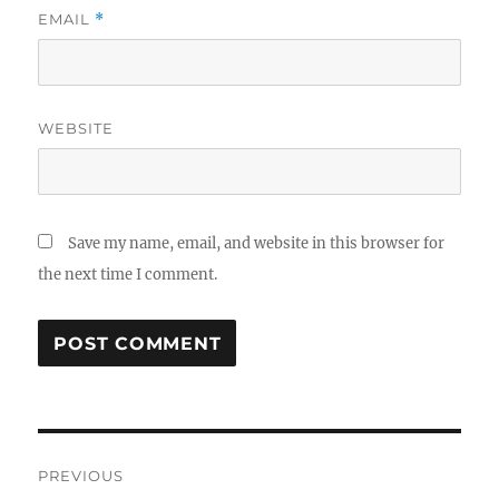
EMAIL
*
WEBSITE
Save my name, email, and website in this browser for
the next time I comment.
Post
PREVIOUS