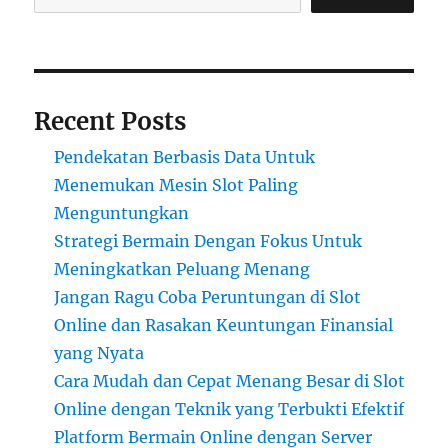
Recent Posts
Pendekatan Berbasis Data Untuk
Menemukan Mesin Slot Paling
Menguntungkan
Strategi Bermain Dengan Fokus Untuk
Meningkatkan Peluang Menang
Jangan Ragu Coba Peruntungan di Slot
Online dan Rasakan Keuntungan Finansial
yang Nyata
Cara Mudah dan Cepat Menang Besar di Slot
Online dengan Teknik yang Terbukti Efektif
Platform Bermain Online dengan Server