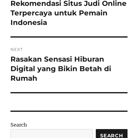
navigation
Rekomendasi Situs Judi Online
Previous
post:
Terpercaya untuk Pemain
Indonesia
NEXT
Rasakan Sensasi Hiburan
Next
post:
Digital yang Bikin Betah di
Rumah
Search
SEARCH