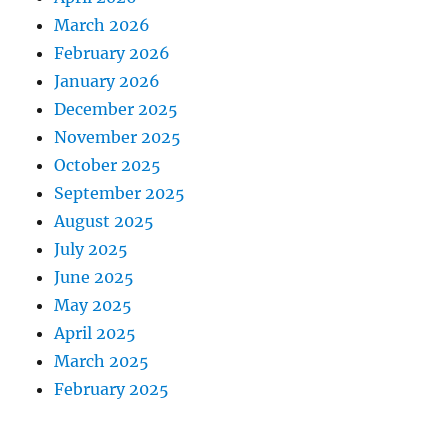
March 2026
February 2026
January 2026
December 2025
November 2025
October 2025
September 2025
August 2025
July 2025
June 2025
May 2025
April 2025
March 2025
February 2025