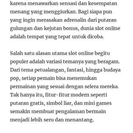
karena menawarkan sensasi dan kesempatan
menang yang menggiurkan. Bagi siapa pun
yang ingin merasakan adrenalin dari putaran
gulungan dan kejutan bonus, dunia slot online
adalah tempat yang tepat untuk dicoba.
Salah satu alasan utama slot online begitu
populer adalah variasi temanya yang beragam.
Dari tema petualangan, fantasi, hingga budaya
pop, setiap pemain bisa menemukan
permainan yang sesuai dengan selera mereka.
Tak hanya itu, fitur-fitur modern seperti
putaran gratis, simbol liar, dan mini games
semakin membuat pengalaman bermain
menjadi lebih seru dan menantang.