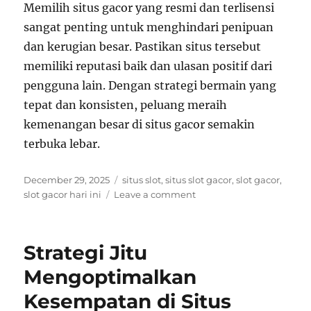
Memilih situs gacor yang resmi dan terlisensi
sangat penting untuk menghindari penipuan
dan kerugian besar. Pastikan situs tersebut
memiliki reputasi baik dan ulasan positif dari
pengguna lain. Dengan strategi bermain yang
tepat dan konsisten, peluang meraih
kemenangan besar di situs gacor semakin
terbuka lebar.
Posted
Tags
December 29, 2025
situs slot
,
situs slot gacor
,
slot gacor
,
on
on
slot gacor hari ini
Leave a comment
Situs
Gacor
dengan
Strategi Jitu
Sistem
Jackpot
Mengoptimalkan
yang
Kesempatan di Situs
Menguntungkan
Pemain