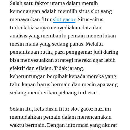
Salah satu faktor utama dalam meraih
kemenangan adalah memilih situs slot yang
menawarkan fitur
slot gacor
. Situs-situs
terbaik biasanya menyediakan data dan
analisis yang membantu pemain menentukan
mesin mana yang sedang panas. Melalui
pemantauan rutin, para penggemar judi daring
bisa menyesuaikan strategi mereka agar lebih
efektif dan efisien. Tidak jarang,
keberuntungan berpihak kepada mereka yang
tahu kapan harus bermain dan mesin apa yang
sedang memberikan peluang terbesar.
Selain itu, kehadiran fitur slot gacor hari ini
memudahkan pemain dalam merencanakan
waktu bermain. Dengan informasi yang akurat