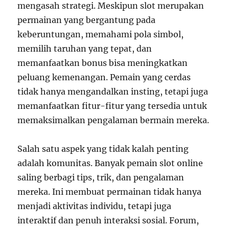
mengasah strategi. Meskipun slot merupakan
permainan yang bergantung pada
keberuntungan, memahami pola simbol,
memilih taruhan yang tepat, dan
memanfaatkan bonus bisa meningkatkan
peluang kemenangan. Pemain yang cerdas
tidak hanya mengandalkan insting, tetapi juga
memanfaatkan fitur-fitur yang tersedia untuk
memaksimalkan pengalaman bermain mereka.
Salah satu aspek yang tidak kalah penting
adalah komunitas. Banyak pemain slot online
saling berbagi tips, trik, dan pengalaman
mereka. Ini membuat permainan tidak hanya
menjadi aktivitas individu, tetapi juga
interaktif dan penuh interaksi sosial. Forum,