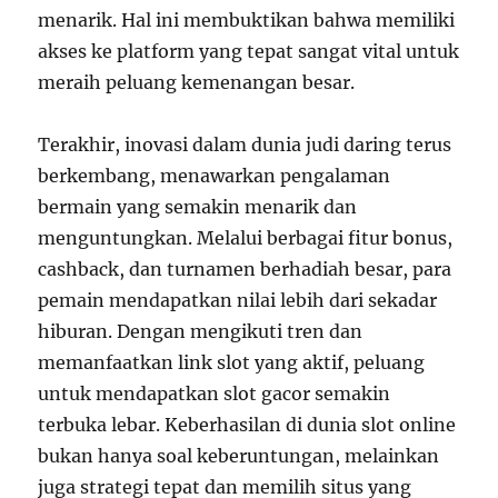
menarik. Hal ini membuktikan bahwa memiliki
akses ke platform yang tepat sangat vital untuk
meraih peluang kemenangan besar.
Terakhir, inovasi dalam dunia judi daring terus
berkembang, menawarkan pengalaman
bermain yang semakin menarik dan
menguntungkan. Melalui berbagai fitur bonus,
cashback, dan turnamen berhadiah besar, para
pemain mendapatkan nilai lebih dari sekadar
hiburan. Dengan mengikuti tren dan
memanfaatkan link slot yang aktif, peluang
untuk mendapatkan slot gacor semakin
terbuka lebar. Keberhasilan di dunia slot online
bukan hanya soal keberuntungan, melainkan
juga strategi tepat dan memilih situs yang