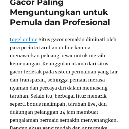
Gacor Paling
Hari
Menguntungkan untuk
Ini
untuk
Pemula dan Profesional
Mendapatkan
Hasil
Maksimal
togel online
Situs gacor semakin diminati oleh
para pecinta taruhan online karena
menawarkan peluang besar untuk meraih
kemenangan. Keunggulan utama dari situs
gacor terletak pada sistem permainan yang fair
dan transparan, sehingga pemain merasa
nyaman dan percaya diri dalam memasang
taruhan. Selain itu, berbagai fitur menarik
seperti bonus melimpah, taruhan live, dan
dukungan pelanggan 24 jam membuat
pengalaman bermain semakin menyenangkan.
Dengan akses yang mudah dan antarmuka