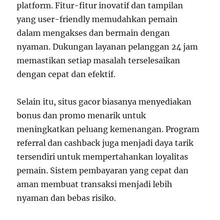
platform. Fitur-fitur inovatif dan tampilan
yang user-friendly memudahkan pemain
dalam mengakses dan bermain dengan
nyaman. Dukungan layanan pelanggan 24 jam
memastikan setiap masalah terselesaikan
dengan cepat dan efektif.
Selain itu, situs gacor biasanya menyediakan
bonus dan promo menarik untuk
meningkatkan peluang kemenangan. Program
referral dan cashback juga menjadi daya tarik
tersendiri untuk mempertahankan loyalitas
pemain. Sistem pembayaran yang cepat dan
aman membuat transaksi menjadi lebih
nyaman dan bebas risiko.