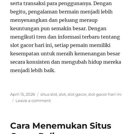
serta transaksi para penggunanya. Dengan
begitu, pengalaman bermain menjadi lebih
menyenangkan dan peluang meraup
keuntungan pun semakin besar. Dengan
mengikuti tren dan informasi terbaru tentang
slot gacor hari ini, setiap pemain memiliki
kesempatan untuk meraih kemenangan besar
secara konsisten dan mengubah hidup mereka
menjadi lebih baik.
Posted
Tags
April 15, 2026
situs slot
,
slot
,
slot gacor
,
slot gacor hari ini
on
on
Leave a comment
Cara
Efektif
Menggunakan
Cara Menemukan Situs
Slot
Gacor