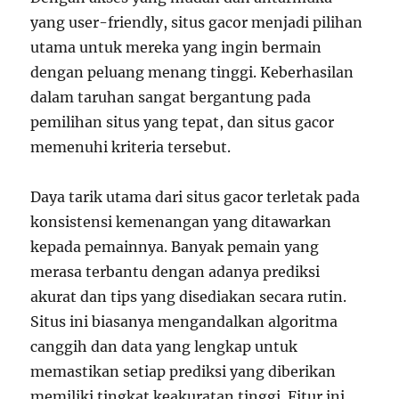
yang user-friendly, situs gacor menjadi pilihan
utama untuk mereka yang ingin bermain
dengan peluang menang tinggi. Keberhasilan
dalam taruhan sangat bergantung pada
pemilihan situs yang tepat, dan situs gacor
memenuhi kriteria tersebut.
Daya tarik utama dari situs gacor terletak pada
konsistensi kemenangan yang ditawarkan
kepada pemainnya. Banyak pemain yang
merasa terbantu dengan adanya prediksi
akurat dan tips yang disediakan secara rutin.
Situs ini biasanya mengandalkan algoritma
canggih dan data yang lengkap untuk
memastikan setiap prediksi yang diberikan
memiliki tingkat keakuratan tinggi. Fitur ini