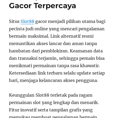
Gacor Terpercaya
Situs
Slot88
gacor menjadi pilihan utama bagi
pecinta judi online yang mencari pengalaman
bermain maksimal. Link alternatif resmi
memastikan akses lancar dan aman tanpa
hambatan dari pemblokiran. Keamanan data
dan transaksi terjamin, sehingga pemain bisa
menikmati permainan tanpa rasa khawatir.
Ketersediaan link terbaru selalu update setiap
hari, menjaga kelancaran akses pengguna.
Keunggulan Slot88 terletak pada ragam
permainan slot yang lengkap dan menarik.
Fitur inovatif serta tampilan grafis yang
memukau membuat pengalaman bermain