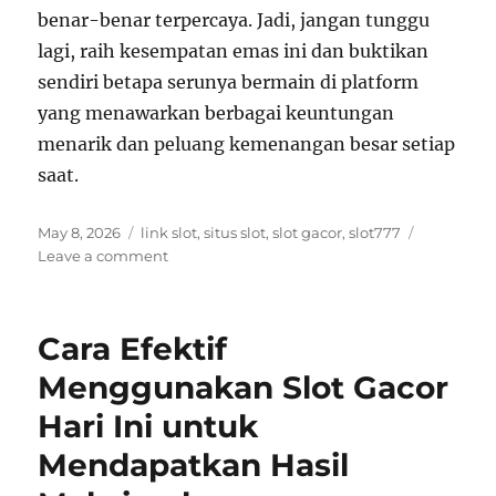
benar-benar terpercaya. Jadi, jangan tunggu
lagi, raih kesempatan emas ini dan buktikan
sendiri betapa serunya bermain di platform
yang menawarkan berbagai keuntungan
menarik dan peluang kemenangan besar setiap
saat.
Posted
Tags
May 8, 2026
link slot
,
situs slot
,
slot gacor
,
slot777
on
on
Leave a comment
Kuasai
Permainan
Slot
Cara Efektif
Gacor
di
Menggunakan Slot Gacor
Situs
Hari Ini untuk
Slot777
dengan
Mendapatkan Hasil
Link
Slot