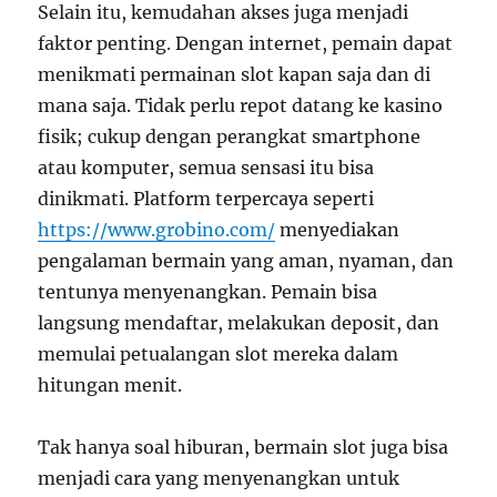
Selain itu, kemudahan akses juga menjadi
faktor penting. Dengan internet, pemain dapat
menikmati permainan slot kapan saja dan di
mana saja. Tidak perlu repot datang ke kasino
fisik; cukup dengan perangkat smartphone
atau komputer, semua sensasi itu bisa
dinikmati. Platform terpercaya seperti
https://www.grobino.com/
menyediakan
pengalaman bermain yang aman, nyaman, dan
tentunya menyenangkan. Pemain bisa
langsung mendaftar, melakukan deposit, dan
memulai petualangan slot mereka dalam
hitungan menit.
Tak hanya soal hiburan, bermain slot juga bisa
menjadi cara yang menyenangkan untuk