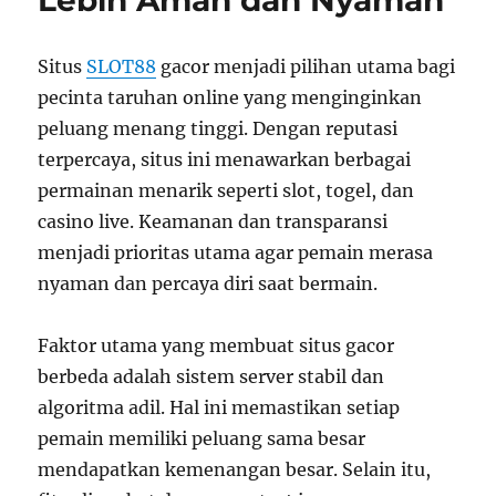
Lebih Aman dan Nyaman
Terpercaya
Situs
SLOT88
gacor menjadi pilihan utama bagi
pecinta taruhan online yang menginginkan
peluang menang tinggi. Dengan reputasi
terpercaya, situs ini menawarkan berbagai
permainan menarik seperti slot, togel, dan
casino live. Keamanan dan transparansi
menjadi prioritas utama agar pemain merasa
nyaman dan percaya diri saat bermain.
Faktor utama yang membuat situs gacor
berbeda adalah sistem server stabil dan
algoritma adil. Hal ini memastikan setiap
pemain memiliki peluang sama besar
mendapatkan kemenangan besar. Selain itu,