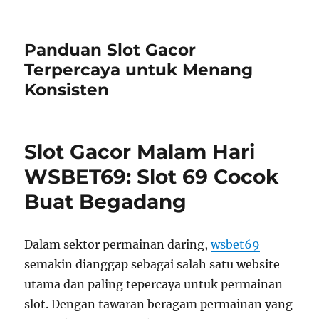
Panduan Slot Gacor
Terpercaya untuk Menang
Konsisten
Slot Gacor Malam Hari
WSBET69: Slot 69 Cocok
Buat Begadang
Dalam sektor permainan daring,
wsbet69
semakin dianggap sebagai salah satu website
utama dan paling tepercaya untuk permainan
slot. Dengan tawaran beragam permainan yang