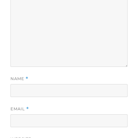
NAME
*
EMAIL
*