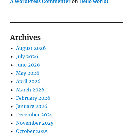
A WordPress Commenter
on
Hello world!
Archives
August 2026
July 2026
June 2026
May 2026
April 2026
March 2026
February 2026
January 2026
December 2025
November 2025
October 2025