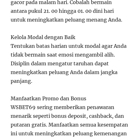
gacor pada malam hari. Cobalah bermain
antara pukul 21. 00 hingga 01. 00 dini hari
untuk meningkatkan peluang menang Anda.
Kelola Modal dengan Baik
Tentukan batas harian untuk modal agar Anda
tidak bermain saat emosi mengambil alih.
Disiplin dalam mengatur taruhan dapat
meningkatkan peluang Anda dalam jangka
panjang.
Manfaatkan Promo dan Bonus
WSBET69 sering memberikan penawaran
menarik seperti bonus deposit, cashback, dan
putaran gratis. Manfaatkan semua kesempatan
ini untuk meningkatkan peluang kemenangan