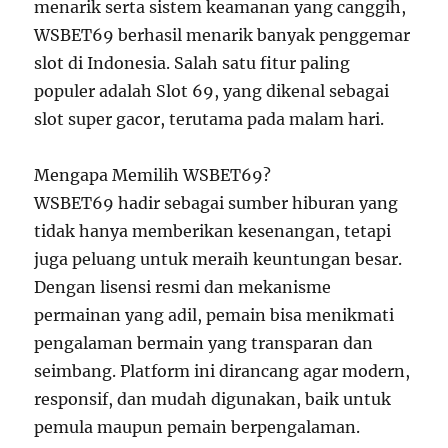
menarik serta sistem keamanan yang canggih,
WSBET69 berhasil menarik banyak penggemar
slot di Indonesia. Salah satu fitur paling
populer adalah Slot 69, yang dikenal sebagai
slot super gacor, terutama pada malam hari.
Mengapa Memilih WSBET69?
WSBET69 hadir sebagai sumber hiburan yang
tidak hanya memberikan kesenangan, tetapi
juga peluang untuk meraih keuntungan besar.
Dengan lisensi resmi dan mekanisme
permainan yang adil, pemain bisa menikmati
pengalaman bermain yang transparan dan
seimbang. Platform ini dirancang agar modern,
responsif, dan mudah digunakan, baik untuk
pemula maupun pemain berpengalaman.