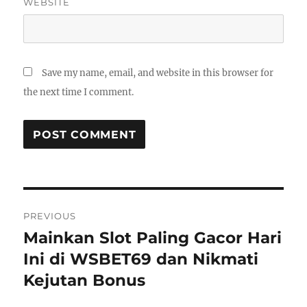
WEBSITE
Save my name, email, and website in this browser for
the next time I comment.
Post
PREVIOUS
navigation
Mainkan Slot Paling Gacor Hari
Previous
post:
Ini di WSBET69 dan Nikmati
Kejutan Bonus