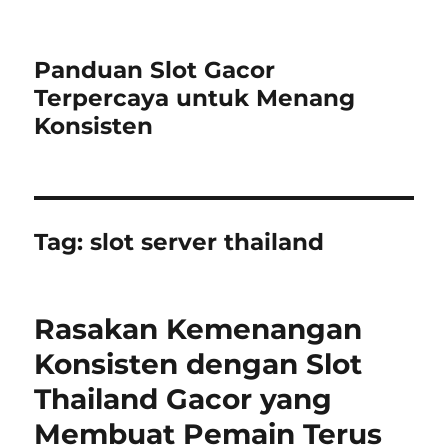
Panduan Slot Gacor
Terpercaya untuk Menang
Konsisten
Tag:
slot server thailand
Rasakan Kemenangan
Konsisten dengan Slot
Thailand Gacor yang
Membuat Pemain Terus