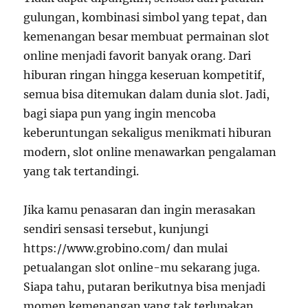
gulungan, kombinasi simbol yang tepat, dan
kemenangan besar membuat permainan slot
online menjadi favorit banyak orang. Dari
hiburan ringan hingga keseruan kompetitif,
semua bisa ditemukan dalam dunia slot. Jadi,
bagi siapa pun yang ingin mencoba
keberuntungan sekaligus menikmati hiburan
modern, slot online menawarkan pengalaman
yang tak tertandingi.
Jika kamu penasaran dan ingin merasakan
sendiri sensasi tersebut, kunjungi
https://www.grobino.com/ dan mulai
petualangan slot online-mu sekarang juga.
Siapa tahu, putaran berikutnya bisa menjadi
momen kemenangan yang tak terlupakan.