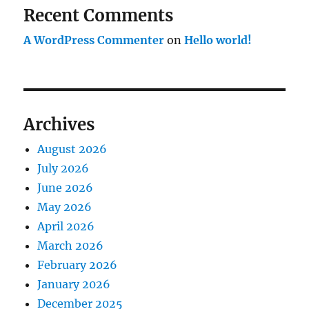
Recent Comments
A WordPress Commenter
on
Hello world!
Archives
August 2026
July 2026
June 2026
May 2026
April 2026
March 2026
February 2026
January 2026
December 2025