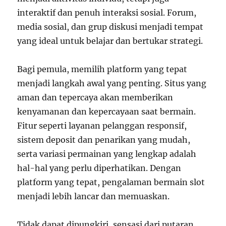
interaktif dan penuh interaksi sosial. Forum,
media sosial, dan grup diskusi menjadi tempat
yang ideal untuk belajar dan bertukar strategi.
Bagi pemula, memilih platform yang tepat
menjadi langkah awal yang penting. Situs yang
aman dan tepercaya akan memberikan
kenyamanan dan kepercayaan saat bermain.
Fitur seperti layanan pelanggan responsif,
sistem deposit dan penarikan yang mudah,
serta variasi permainan yang lengkap adalah
hal-hal yang perlu diperhatikan. Dengan
platform yang tepat, pengalaman bermain slot
menjadi lebih lancar dan memuaskan.
Tidak dapat dipungkiri, sensasi dari putaran