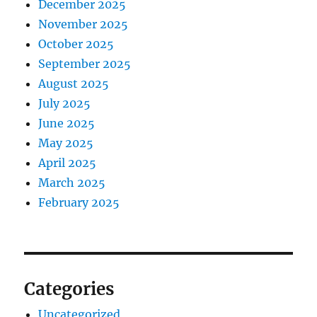
December 2025
November 2025
October 2025
September 2025
August 2025
July 2025
June 2025
May 2025
April 2025
March 2025
February 2025
Categories
Uncategorized