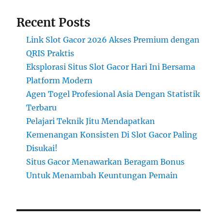
Recent Posts
Link Slot Gacor 2026 Akses Premium dengan
QRIS Praktis
Eksplorasi Situs Slot Gacor Hari Ini Bersama
Platform Modern
Agen Togel Profesional Asia Dengan Statistik
Terbaru
Pelajari Teknik Jitu Mendapatkan
Kemenangan Konsisten Di Slot Gacor Paling
Disukai!
Situs Gacor Menawarkan Beragam Bonus
Untuk Menambah Keuntungan Pemain