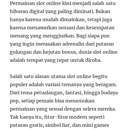
Permainan slot online kini menjadi salah satu
hiburan digital yang paling diminati. Bukan
hanya karena mudah dimainkan, tetapi juga
karena menawarkan sensasi dan kesempatan
menang yang menggiurkan. Bagi siapa pun
yang ingin merasakan adrenalin dari putaran
gulungan dan kejutan bonus, dunia slot online
adalah tempat yang tepat untuk dicoba.
Salah satu alasan utama slot online begitu
populer adalah variasi temanya yang beragam.
Dari tema petualangan, fantasi, hingga budaya
pop, setiap pemain bisa menemukan
permainan yang sesuai dengan selera mereka.
Tak hanya itu, fitur-fitur modern seperti
putaran gratis, simbol liar, dan mini games