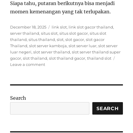
Siapa tahu, putaran berikutnya bisa menjadi
momen kemenangan yang tak terlupakan.
Posted
Tags
December 18, 2025
link slot
,
link slot gacor thailand
,
on
server thailand
,
situs slot
,
situs slot gacor
,
situs slot
thailand
,
situs thailand
,
slot
,
slot gacor
,
slot gacor
Thailand
,
slot server kamboja
,
slot server luar
,
slot server
luar negeri
,
slot server thailand
,
slot server thailand super
gacor
,
slot thailand
,
slot thailand gacor
,
thailand slot
on
Leave a comment
Sensasi
Menang
Besar
dari
Permainan
Search
Slot
Online
SEARCH
yang
Seru