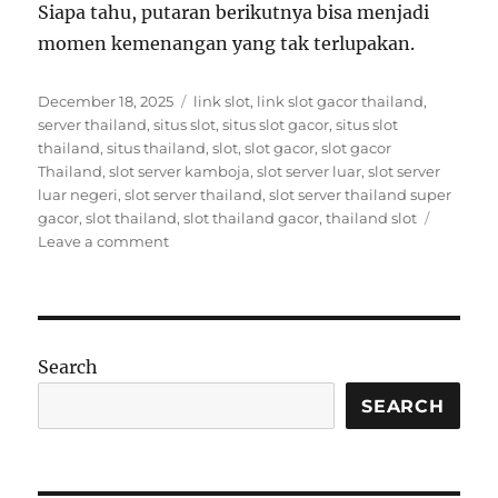
Siapa tahu, putaran berikutnya bisa menjadi
momen kemenangan yang tak terlupakan.
Posted
Tags
December 18, 2025
link slot
,
link slot gacor thailand
,
on
server thailand
,
situs slot
,
situs slot gacor
,
situs slot
thailand
,
situs thailand
,
slot
,
slot gacor
,
slot gacor
Thailand
,
slot server kamboja
,
slot server luar
,
slot server
luar negeri
,
slot server thailand
,
slot server thailand super
gacor
,
slot thailand
,
slot thailand gacor
,
thailand slot
on
Leave a comment
Sensasi
Menang
Besar
dari
Permainan
Search
Slot
Online
SEARCH
yang
Seru