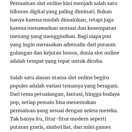
Permainan slot online kini menjadi salah satu
hiburan digital yang paling diminati. Bukan
hanya karena mudah dimainkan, tetapi juga
karena menawarkan sensasi dan kesempatan
menang yang menggiurkan. Bagi siapa pun
yang ingin merasakan adrenalin dari putaran
gulungan dan kejutan bonus, dunia slot online
adalah tempat yang tepat untuk dicoba.
Salah satu alasan utama slot online begitu
populer adalah variasi temanya yang beragam.
Dari tema petualangan, fantasi, hingga budaya
pop, setiap pemain bisa menemukan
permainan yang sesuai dengan selera mereka.
Tak hanya itu, fitur-fitur modern seperti
putaran gratis, simbol liar, dan mini games