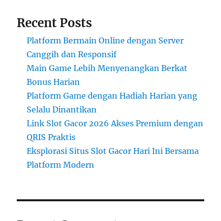
Recent Posts
Platform Bermain Online dengan Server
Canggih dan Responsif
Main Game Lebih Menyenangkan Berkat
Bonus Harian
Platform Game dengan Hadiah Harian yang
Selalu Dinantikan
Link Slot Gacor 2026 Akses Premium dengan
QRIS Praktis
Eksplorasi Situs Slot Gacor Hari Ini Bersama
Platform Modern