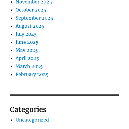
November 2025
October 2025
September 2025
August 2025
July 2025
June 2025
May 2025
April 2025
March 2025
February 2025
Categories
Uncategorized