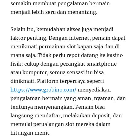
semakin membuat pengalaman bermain
menjadi lebih seru dan menantang.
Selain itu, kemudahan akses juga menjadi
faktor penting. Dengan internet, pemain dapat
menikmati permainan slot kapan saja dan di
mana saja. Tidak perlu repot datang ke kasino
fisik; cukup dengan perangkat smartphone
atau komputer, semua sensasi itu bisa
dinikmati. Platform terpercaya seperti
https://www.grobino.com/
menyediakan
pengalaman bermain yang aman, nyaman, dan
tentunya menyenangkan. Pemain bisa
langsung mendaftar, melakukan deposit, dan
memulai petualangan slot mereka dalam
hitungan menit.