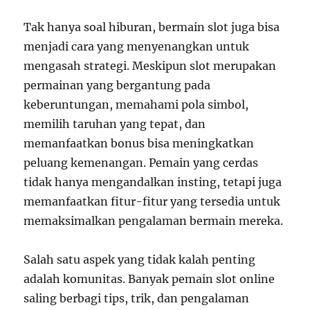
Tak hanya soal hiburan, bermain slot juga bisa
menjadi cara yang menyenangkan untuk
mengasah strategi. Meskipun slot merupakan
permainan yang bergantung pada
keberuntungan, memahami pola simbol,
memilih taruhan yang tepat, dan
memanfaatkan bonus bisa meningkatkan
peluang kemenangan. Pemain yang cerdas
tidak hanya mengandalkan insting, tetapi juga
memanfaatkan fitur-fitur yang tersedia untuk
memaksimalkan pengalaman bermain mereka.
Salah satu aspek yang tidak kalah penting
adalah komunitas. Banyak pemain slot online
saling berbagi tips, trik, dan pengalaman