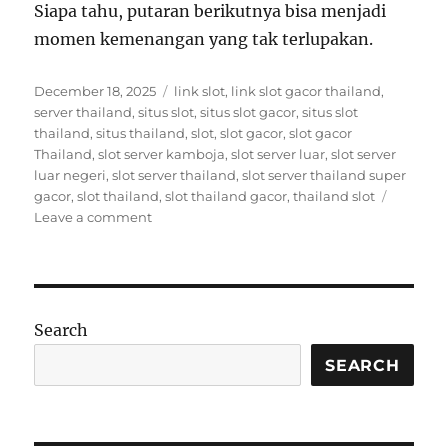
Siapa tahu, putaran berikutnya bisa menjadi
momen kemenangan yang tak terlupakan.
Posted
Tags
December 18, 2025
link slot
,
link slot gacor thailand
,
on
server thailand
,
situs slot
,
situs slot gacor
,
situs slot
thailand
,
situs thailand
,
slot
,
slot gacor
,
slot gacor
Thailand
,
slot server kamboja
,
slot server luar
,
slot server
luar negeri
,
slot server thailand
,
slot server thailand super
gacor
,
slot thailand
,
slot thailand gacor
,
thailand slot
on
Leave a comment
Sensasi
Menang
Besar
dari
Permainan
Search
Slot
Online
SEARCH
yang
Seru