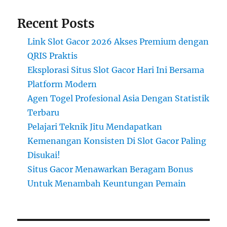
Recent Posts
Link Slot Gacor 2026 Akses Premium dengan
QRIS Praktis
Eksplorasi Situs Slot Gacor Hari Ini Bersama
Platform Modern
Agen Togel Profesional Asia Dengan Statistik
Terbaru
Pelajari Teknik Jitu Mendapatkan
Kemenangan Konsisten Di Slot Gacor Paling
Disukai!
Situs Gacor Menawarkan Beragam Bonus
Untuk Menambah Keuntungan Pemain