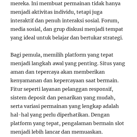
mereka. Ini membuat permainan tidak hanya
menjadi aktivitas individu, tetapi juga
interaktif dan penuh interaksi sosial. Forum,
media sosial, dan grup diskusi menjadi tempat
yang ideal untuk belajar dan bertukar strategi.
Bagi pemula, memilih platform yang tepat
menjadi langkah awal yang penting. Situs yang
aman dan tepercaya akan memberikan
kenyamanan dan kepercayaan saat bermain.
Fitur seperti layanan pelanggan responsif,
sistem deposit dan penarikan yang mudah,
serta variasi permainan yang lengkap adalah
hal-hal yang perlu diperhatikan. Dengan
platform yang tepat, pengalaman bermain slot
menjadi lebih lancar dan memuaskan.