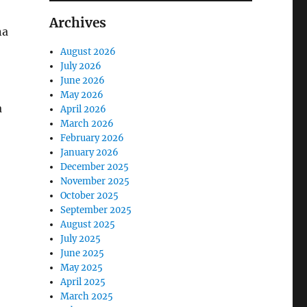
Archives
na
August 2026
July 2026
June 2026
May 2026
a
April 2026
March 2026
February 2026
January 2026
December 2025
November 2025
October 2025
September 2025
August 2025
July 2025
June 2025
May 2025
April 2025
March 2025