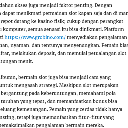
udahan akses juga menjadi faktor penting. Dengan
n dapat menikmati permainan slot kapan saja dan di ma
u repot datang ke kasino fisik; cukup dengan perangkat
 komputer, semua sensasi itu bisa dinikmati. Platform
ti
https://www.grobino.com/
menyediakan pengalaman
man, nyaman, dan tentunya menyenangkan. Pemain bis
tar, melakukan deposit, dan memulai petualangan slot
itungan menit.
iburan, bermain slot juga bisa menjadi cara yang
ntuk mengasah strategi. Meskipun slot merupakan
 bergantung pada keberuntungan, memahami pola
 taruhan yang tepat, dan memanfaatkan bonus bisa
eluang kemenangan. Pemain yang cerdas tidak hanya
sting, tetapi juga memanfaatkan fitur-fitur yang
 memaksimalkan pengalaman bermain mereka.