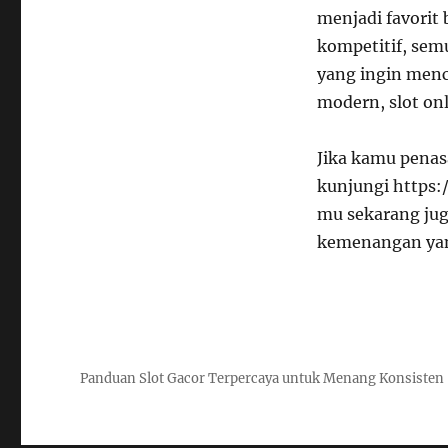
menjadi favorit
kompetitif, semu
yang ingin men
modern, slot on
Jika kamu penas
kunjungi https:
mu sekarang jug
kemenangan yan
Panduan Slot Gacor Terpercaya untuk Menang Konsisten