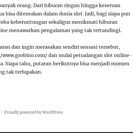
 banyak orang. Dari hiburan ringan hingga keseruan
a bisa ditemukan dalam dunia slot. Jadi, bagi siapa pun
coba keberuntungan sekaligus menikmati hiburan
line menawarkan pengalaman yang tak tertandingi.
aran dan ingin merasakan sendiri sensasi tersebut,
//www.grobino.com/ dan mulai petualangan slot online-
a. Siapa tahu, putaran berikutnya bisa menjadi momen
g tak terlupakan.
Proudly powered by WordPress