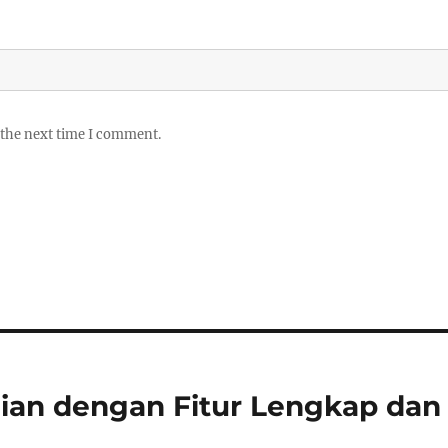
 the next time I comment.
nian dengan Fitur Lengkap dan