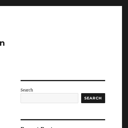
en
Search
SEARCH