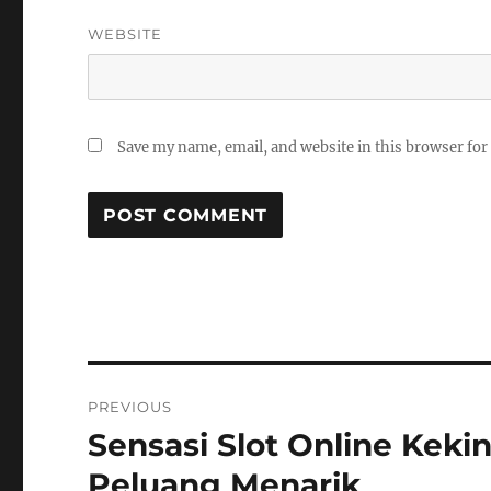
WEBSITE
Save my name, email, and website in this browser for
Post
PREVIOUS
navigation
Sensasi Slot Online Keki
Previous
post:
Peluang Menarik