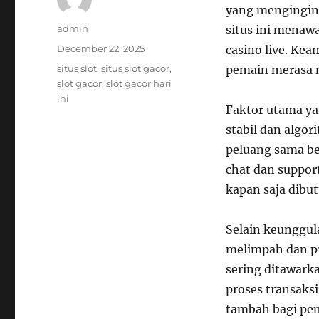
yang mengingink
Author
admin
situs ini menawa
Posted
December 22, 2025
casino live. Ke
on
Tags
situs slot
,
situs slot gacor
,
pemain merasa n
slot gacor
,
slot gacor hari
ini
Faktor utama ya
stabil dan algor
peluang sama be
chat dan suppo
kapan saja dibu
Selain keunggul
melimpah dan pr
sering ditawar
proses transaks
tambah bagi pem