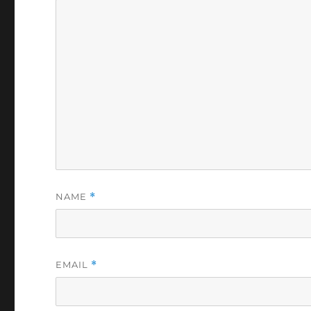
NAME
*
EMAIL
*