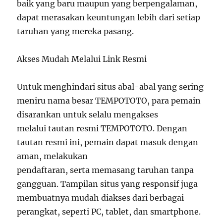
baik yang baru maupun yang berpengalaman,
dapat merasakan keuntungan lebih dari setiap
taruhan yang mereka pasang.
Akses Mudah Melalui Link Resmi
Untuk menghindari situs abal-abal yang sering
meniru nama besar TEMPOTOTO, para pemain
disarankan untuk selalu mengakses
melalui tautan resmi TEMPOTOTO. Dengan
tautan resmi ini, pemain dapat masuk dengan
aman, melakukan
pendaftaran, serta memasang taruhan tanpa
gangguan. Tampilan situs yang responsif juga
membuatnya mudah diakses dari berbagai
perangkat, seperti PC, tablet, dan smartphone.