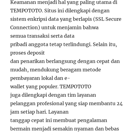
Keamanan menjadi hal yang paling utama di
TEMPOTOTO. Situs ini dilengkapi dengan
sistem enkripsi data yang berlapis (SSL Secure
Connection) untuk menjamin bahwa
semua transaksi serta data
pribadi anggota tetap terlindungi. Selain itu,
proses deposit
dan penarikan berlangsung dengan cepat dan
mudah, mendukung beragam metode
pembayaran lokal dan e-
wallet yang populer. TEMPOTOTO
juga dilengkapi dengan tim layanan
pelanggan profesional yang siap membantu 24
jam setiap hari. Layanan
tanggap cepat ini membuat pengalaman
bermain menjadi semakin nyaman dan bebas