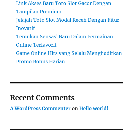
Link Akses Baru Toto Slot Gacor Dengan
Tampilan Premium
Jelajah Toto Slot Modal Receh Dengan Fitur
Inovatif
Temukan Sensasi Baru Dalam Permainan
Online Terfavorit
Game Online Hits yang Selalu Menghadirkan
Promo Bonus Harian
Recent Comments
A WordPress Commenter
on
Hello world!