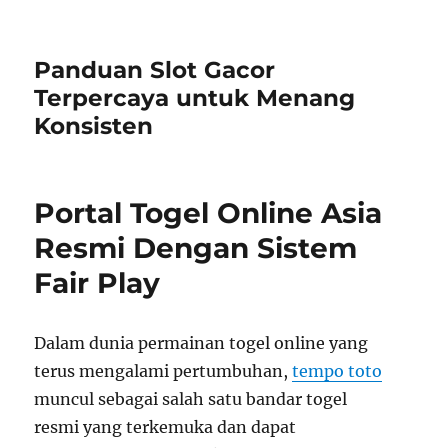
Panduan Slot Gacor
Terpercaya untuk Menang
Konsisten
Portal Togel Online Asia
Resmi Dengan Sistem
Fair Play
Dalam dunia permainan togel online yang
terus mengalami pertumbuhan,
tempo toto
muncul sebagai salah satu bandar togel
resmi yang terkemuka dan dapat