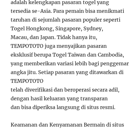
adalah kelengkapan pasaran togel yang
tersedia se-Asia. Para pemain bisa menikmati
taruhan di sejumlah pasaran populer seperti
Togel Hongkong, Singapore, Sydney,
Macau, dan Japan. Tidak hanya itu,
TEMPOTOTO juga menyajikan pasaran
eksklusif berupa Togel Taiwan dan Cambodia,
yang memberikan variasi lebih bagi penggemar
angka jitu. Setiap pasaran yang ditawarkan di
TEMPOTOTO
telah diverifikasi dan beroperasi secara adil,
dengan hasil keluaran yang transparan
dan bisa diperiksa langsung di situs resmi.
Keamanan dan Kenyamanan Bermain di situs