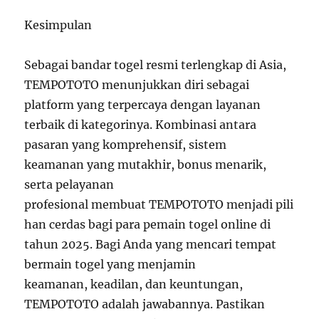
Kesimpulan
Sebagai bandar togel resmi terlengkap di Asia,
TEMPOTOTO menunjukkan diri sebagai
platform yang terpercaya dengan layanan
terbaik di kategorinya. Kombinasi antara
pasaran yang komprehensif, sistem
keamanan yang mutakhir, bonus menarik,
serta pelayanan
profesional membuat TEMPOTOTO menjadi pili
han cerdas bagi para pemain togel online di
tahun 2025. Bagi Anda yang mencari tempat
bermain togel yang menjamin
keamanan, keadilan, dan keuntungan,
TEMPOTOTO adalah jawabannya. Pastikan