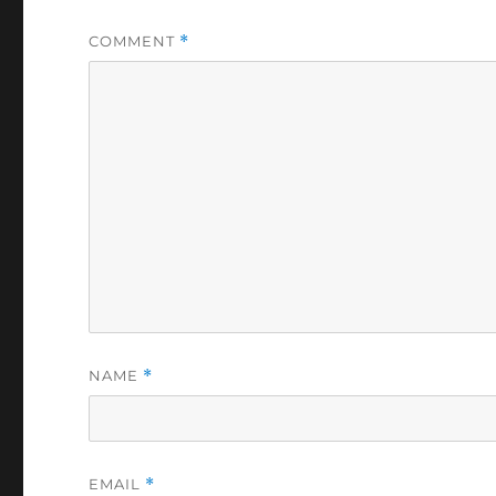
COMMENT
*
NAME
*
EMAIL
*