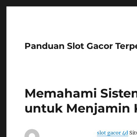
Panduan Slot Gacor Ter
Memahami Sistem
untuk Menjamin 
slot gacor 4d
Sit