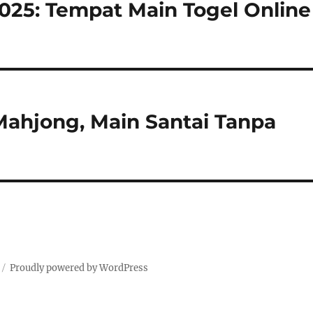
2025: Tempat Main Togel Online
Mahjong, Main Santai Tanpa
Proudly powered by WordPress