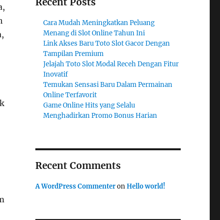
Recent Posts
a,
h
Cara Mudah Meningkatkan Peluang
Menang di Slot Online Tahun Ini
,
Link Akses Baru Toto Slot Gacor Dengan
Tampilan Premium
Jelajah Toto Slot Modal Receh Dengan Fitur
Inovatif
Temukan Sensasi Baru Dalam Permainan
Online Terfavorit
ak
Game Online Hits yang Selalu
Menghadirkan Promo Bonus Harian
Recent Comments
A WordPress Commenter
on
Hello world!
m