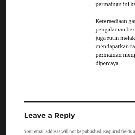
permainan ini ka
Ketersediaan ga
pengalaman berm
juga rutin mela
mendapatkan ta
permainan menja
dipercaya.
Leave a Reply
Your email address will not be published.
Required fields