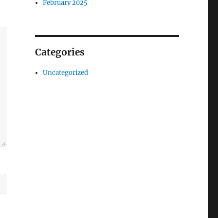
February 2025
Categories
Uncategorized