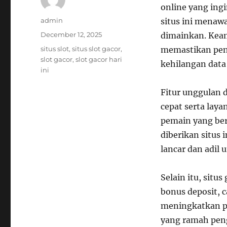
online yang ing
Author
admin
situs ini menaw
Posted
December 12, 2025
dimainkan. Kea
on
Tags
situs slot
,
situs slot gacor
,
memastikan pen
slot gacor
,
slot gacor hari
kehilangan data 
ini
Fitur unggulan d
cepat serta lay
pemain yang ber
diberikan situs 
lancar dan adil
Selain itu, situ
bonus deposit, 
meningkatkan p
yang ramah peng