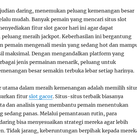
rjudian daring, menemukan peluang kemenangan besar
lalu mudah. Banyak pemain yang mencari situs slot
enyediakan fitur slot gacor hari ini agar dapat
eluang meraih jackpot. Keberhasilan ini bergantung
 pemain mengenali mesin yang sedang hot dan mamp
il maksimal. Dengan mengandalkan platform yang
bagai jenis permainan menarik, peluang untuk
enangan besar semakin terbuka lebar setiap harinya.
or utama dalam meraih kemenangan adalah memilih situ
arkan fitur
slot gacor
. Situs-situs terbaik biasanya
ta dan analisis yang membantu pemain menentukan
 sedang panas. Melalui pemantauan rutin, para
daring bisa menyesuaikan strategi mereka agar lebih
sien. Tidak jarang, keberuntungan berpihak kepada merek