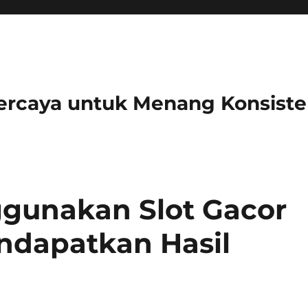
percaya untuk Menang Konsist
ggunakan Slot Gacor
endapatkan Hasil