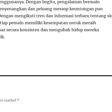
penggunanya. Dengan begitu, pengalaman bermain
menyenangkan dan peluang meraup keuntungan pun
Dengan mengikuti tren dan informasi terbaru tentang sl
 setiap pemain memiliki kesempatan untuk meraih
ar secara konsisten dan mengubah hidup mereka
ik.
 are marked
*