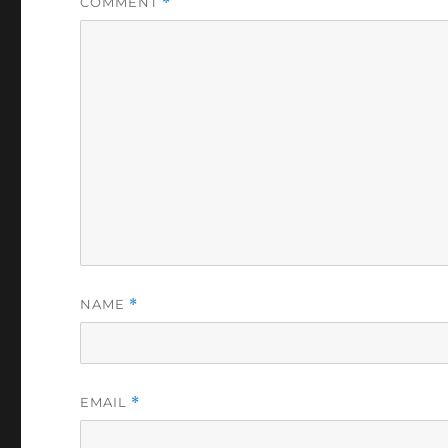
COMMENT
*
NAME
*
EMAIL
*