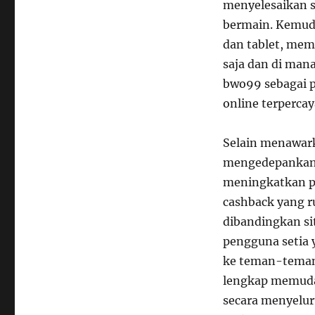
menyelesaikan s
bermain. Kemuda
dan tablet, mem
saja dan di mana
bwo99 sebagai p
online terperc
Selain menawark
mengedepankan
meningkatkan p
cashback yang 
dibandingkan si
pengguna setia 
ke teman-teman 
lengkap memud
secara menyelur