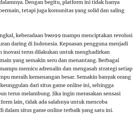
 dalamnya. Dengan begitu, platform ini tidak hanya
bermain, tetapi juga komunitas yang solid dan saling
sangkal, keberadaan bwo99 mampu menciptakan revolusi
uran daring di Indonesia. Kepuasan pengguna menjadi
n inovasi terus dilakukan untuk menghadirkan
main yang semakin seru dan menantang. Berbagai
 mampu memicu adrenalin dan mengasah strategi setiap
mpu meraih kemenangan besar. Semakin banyak orang
keunggulan dari situs game online ini, sehingga
pun terus melambung. Jika ingin merasakan sensasi
atform lain, tidak ada salahnya untuk mencoba
 dalam situs game online terbaik yang satu ini.