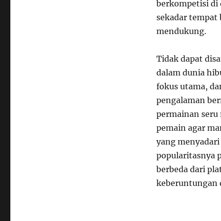
berkompetisi di
sekadar tempat 
mendukung.
Tidak dapat di
dalam dunia hib
fokus utama, da
pengalaman ber
permainan seru
pemain agar ma
yang menyadari 
popularitasnya 
berbeda dari pl
keberuntungan di