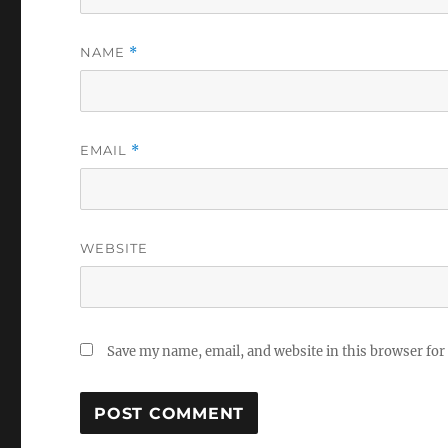
NAME
*
EMAIL
*
WEBSITE
Save my name, email, and website in this browser for