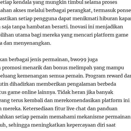
etiap kendala yang mungkin timbul selama proses
han akses melalui berbagai perangkat, termasuk ponse
astikan setiap pengguna dapat menikmati hiburan kapa
 saja tanpa hambatan berarti. Inovasi ini menjadikan
ilihan utama bagi mereka yang mencari platform game
aya dan menyenangkan.
an berbagai jenis permainan, bwo99 juga
 promosi menarik dan bonus melimpah yang mampu
eluang kemenangan semua pemain. Program reward da
rutin dihadirkan memberikan pengalaman berbeda
tus game online lainnya. Tidak heran jika banyak
yang terus kembali dan merekomendasikan platform ini
mereka. Ketersediaan fitur live chat dan panduan
ahkan setiap pemain memahami mekanisme permainan
uh, sehingga meningkatkan kepercayaan diri saat