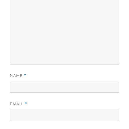
NAME
*
EMAIL
*