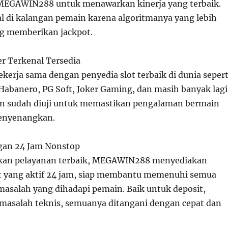
MEGAWIN288 untuk menawarkan kinerja yang terbaik.
al di kalangan pemain karena algoritmanya yang lebih
g memberikan jackpot.
r Terkenal Tersedia
rja sama dengan penyedia slot terbaik di dunia sepert
 Habanero, PG Soft, Joker Gaming, dan masih banyak lagi
an sudah diuji untuk memastikan pengalaman bermain
menyenangkan.
gan 24 Jam Nonstop
an pelayanan terbaik, MEGAWIN288 menyediakan
at yang aktif 24 jam, siap membantu memenuhi semua
asalah yang dihadapi pemain. Baik untuk deposit,
 masalah teknis, semuanya ditangani dengan cepat dan