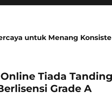
percaya untuk Menang Konsist
Online Tiada Tandin
rlisensi Grade A