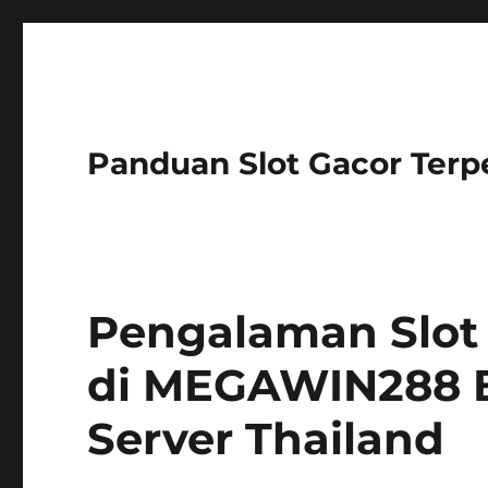
Panduan Slot Gacor Ter
Pengalaman Slot 
di MEGAWIN288 Be
Server Thailand