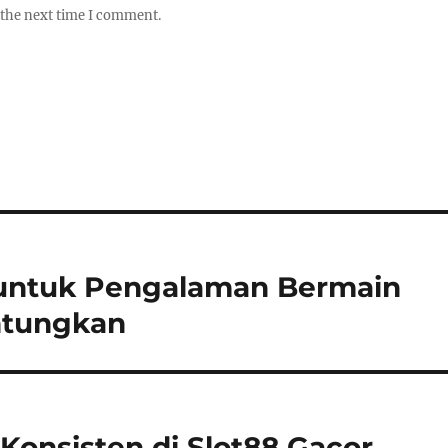
 the next time I comment.
t untuk Pengalaman Bermain
ntungkan
onsisten di Slot88 Gacor