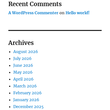
Recent Comments
A WordPress Commenter
on
Hello world!
Archives
August 2026
July 2026
June 2026
May 2026
April 2026
March 2026
February 2026
January 2026
December 2025