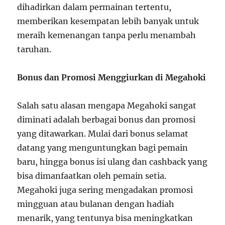
dihadirkan dalam permainan tertentu,
memberikan kesempatan lebih banyak untuk
meraih kemenangan tanpa perlu menambah
taruhan.
Bonus dan Promosi Menggiurkan di Megahoki
Salah satu alasan mengapa Megahoki sangat
diminati adalah berbagai bonus dan promosi
yang ditawarkan. Mulai dari bonus selamat
datang yang menguntungkan bagi pemain
baru, hingga bonus isi ulang dan cashback yang
bisa dimanfaatkan oleh pemain setia.
Megahoki juga sering mengadakan promosi
mingguan atau bulanan dengan hadiah
menarik, yang tentunya bisa meningkatkan