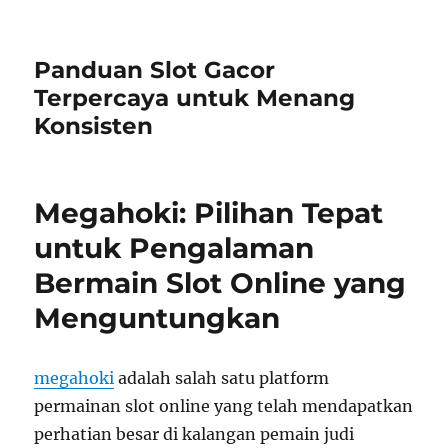
Panduan Slot Gacor
Terpercaya untuk Menang
Konsisten
Megahoki: Pilihan Tepat
untuk Pengalaman
Bermain Slot Online yang
Menguntungkan
megahoki
adalah salah satu platform
permainan slot online yang telah mendapatkan
perhatian besar di kalangan pemain judi