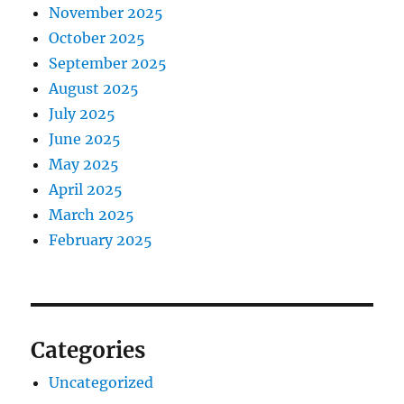
November 2025
October 2025
September 2025
August 2025
July 2025
June 2025
May 2025
April 2025
March 2025
February 2025
Categories
Uncategorized