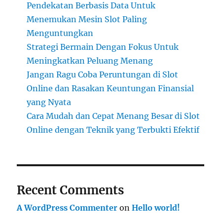
Pendekatan Berbasis Data Untuk
Menemukan Mesin Slot Paling
Menguntungkan
Strategi Bermain Dengan Fokus Untuk
Meningkatkan Peluang Menang
Jangan Ragu Coba Peruntungan di Slot
Online dan Rasakan Keuntungan Finansial
yang Nyata
Cara Mudah dan Cepat Menang Besar di Slot
Online dengan Teknik yang Terbukti Efektif
Recent Comments
A WordPress Commenter
on
Hello world!