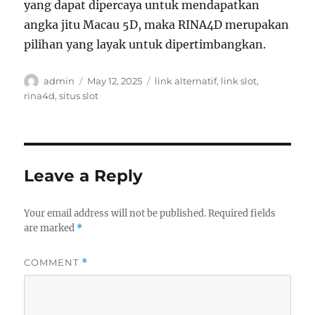
yang dapat dipercaya untuk mendapatkan
angka jitu Macau 5D, maka RINA4D merupakan
pilihan yang layak untuk dipertimbangkan.
Author
Posted
Tags
admin
May 12, 2025
link alternatif
,
link slot
,
on
rina4d
,
situs slot
Leave a Reply
Your email address will not be published.
Required fields
are marked
*
COMMENT
*