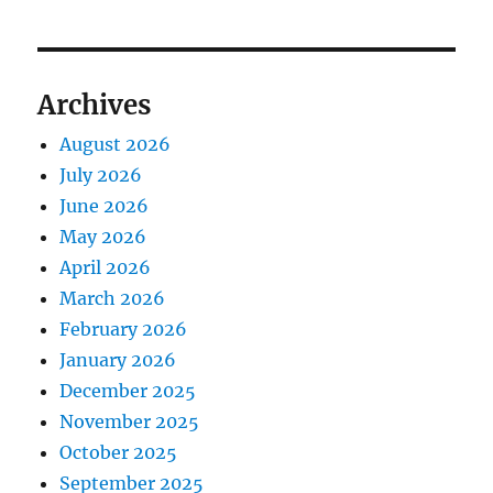
Archives
August 2026
July 2026
June 2026
May 2026
April 2026
March 2026
February 2026
January 2026
December 2025
November 2025
October 2025
September 2025