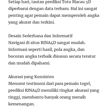
Setiap hari, tautan prediksi Toto Macau 5D
diperbarui dengan data terbaru. Hal ini sangat
penting agar pemain dapat memperoleh angka
yang akurat dan terkini.
Desain Sederhana dan Informatif
Navigasi di situs RINA4D sangat mudah.
Informasi seperti hasil, pola angka, dan
bocoran angka terbaik disusun secara teratur
dan mudah dipahami.
Akurasi yang Konsisten
Menurut testimoni dari para pemain togel,
prediksi RINA4D memiliki tingkat akurasi yang
tinggi, membantu banyak orang meraih
kemenangan.