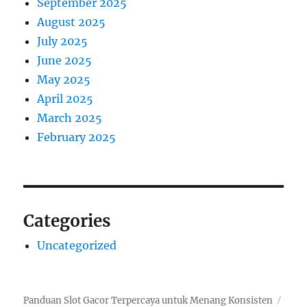
September 2025
August 2025
July 2025
June 2025
May 2025
April 2025
March 2025
February 2025
Categories
Uncategorized
Panduan Slot Gacor Terpercaya untuk Menang Konsisten