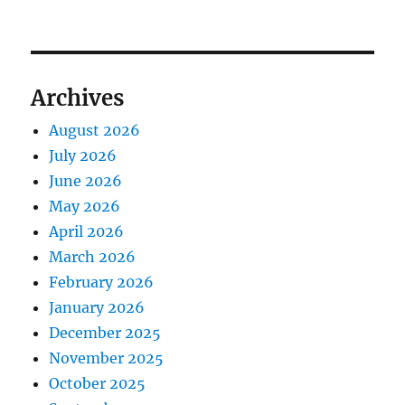
Archives
August 2026
July 2026
June 2026
May 2026
April 2026
March 2026
February 2026
January 2026
December 2025
November 2025
October 2025