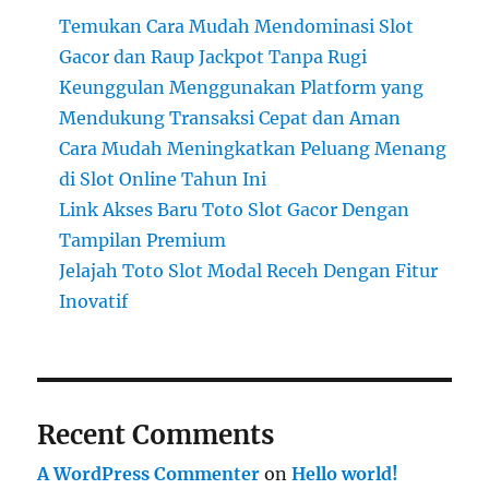
Temukan Cara Mudah Mendominasi Slot
Gacor dan Raup Jackpot Tanpa Rugi
Keunggulan Menggunakan Platform yang
Mendukung Transaksi Cepat dan Aman
Cara Mudah Meningkatkan Peluang Menang
di Slot Online Tahun Ini
Link Akses Baru Toto Slot Gacor Dengan
Tampilan Premium
Jelajah Toto Slot Modal Receh Dengan Fitur
Inovatif
Recent Comments
A WordPress Commenter
on
Hello world!