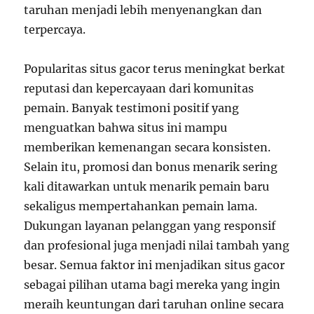
taruhan menjadi lebih menyenangkan dan
terpercaya.
Popularitas situs gacor terus meningkat berkat
reputasi dan kepercayaan dari komunitas
pemain. Banyak testimoni positif yang
menguatkan bahwa situs ini mampu
memberikan kemenangan secara konsisten.
Selain itu, promosi dan bonus menarik sering
kali ditawarkan untuk menarik pemain baru
sekaligus mempertahankan pemain lama.
Dukungan layanan pelanggan yang responsif
dan profesional juga menjadi nilai tambah yang
besar. Semua faktor ini menjadikan situs gacor
sebagai pilihan utama bagi mereka yang ingin
meraih keuntungan dari taruhan online secara