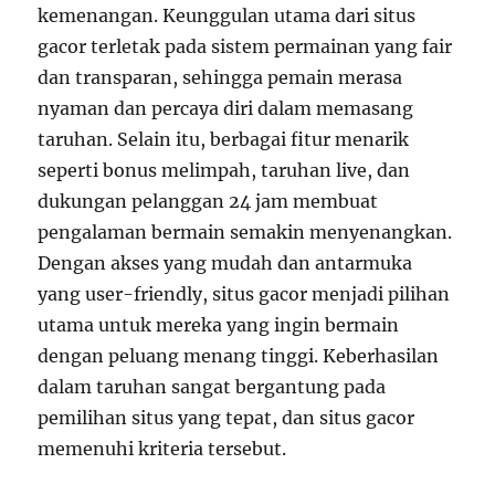
kemenangan. Keunggulan utama dari situs
gacor terletak pada sistem permainan yang fair
dan transparan, sehingga pemain merasa
nyaman dan percaya diri dalam memasang
taruhan. Selain itu, berbagai fitur menarik
seperti bonus melimpah, taruhan live, dan
dukungan pelanggan 24 jam membuat
pengalaman bermain semakin menyenangkan.
Dengan akses yang mudah dan antarmuka
yang user-friendly, situs gacor menjadi pilihan
utama untuk mereka yang ingin bermain
dengan peluang menang tinggi. Keberhasilan
dalam taruhan sangat bergantung pada
pemilihan situs yang tepat, dan situs gacor
memenuhi kriteria tersebut.