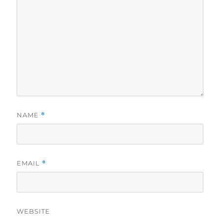
NAME
*
EMAIL
*
WEBSITE