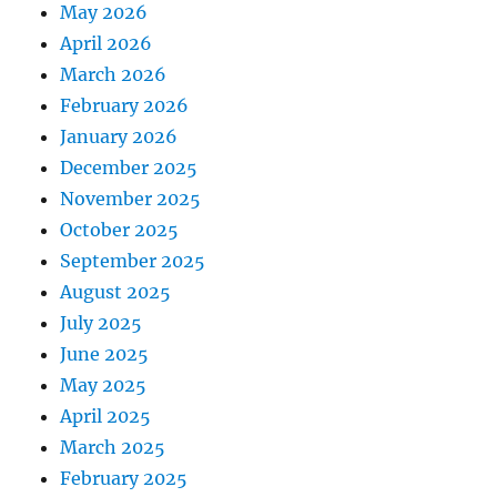
May 2026
April 2026
March 2026
February 2026
January 2026
December 2025
November 2025
October 2025
September 2025
August 2025
July 2025
June 2025
May 2025
April 2025
March 2025
February 2025