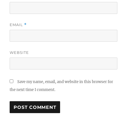
EMAIL
*
WEBSITE
Save my name, email, and website in this browser for
the next time I comment.