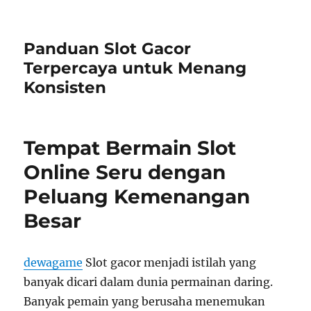
Panduan Slot Gacor
Terpercaya untuk Menang
Konsisten
Tempat Bermain Slot
Online Seru dengan
Peluang Kemenangan
Besar
dewagame
Slot gacor menjadi istilah yang
banyak dicari dalam dunia permainan daring.
Banyak pemain yang berusaha menemukan