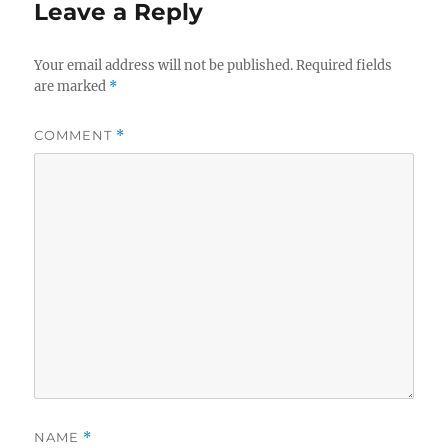
Leave a Reply
Your email address will not be published.
Required fields
are marked
*
COMMENT
*
NAME
*