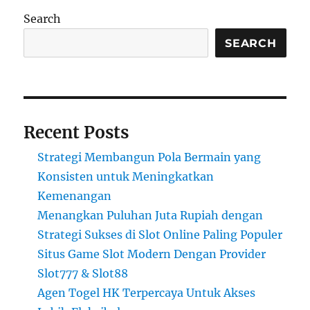
Search
SEARCH
Recent Posts
Strategi Membangun Pola Bermain yang
Konsisten untuk Meningkatkan
Kemenangan
Menangkan Puluhan Juta Rupiah dengan
Strategi Sukses di Slot Online Paling Populer
Situs Game Slot Modern Dengan Provider
Slot777 & Slot88
Agen Togel HK Terpercaya Untuk Akses