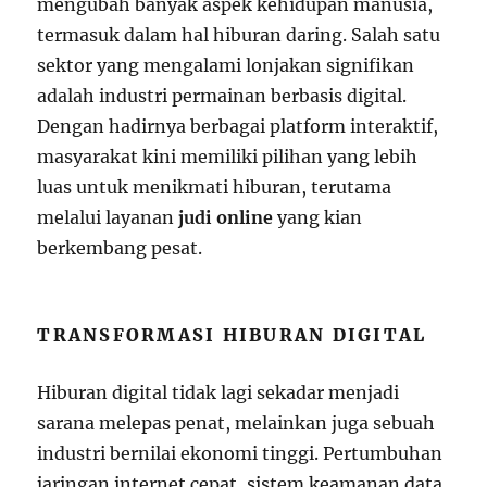
mengubah banyak aspek kehidupan manusia,
termasuk dalam hal hiburan daring. Salah satu
sektor yang mengalami lonjakan signifikan
adalah industri permainan berbasis digital.
Dengan hadirnya berbagai platform interaktif,
masyarakat kini memiliki pilihan yang lebih
luas untuk menikmati hiburan, terutama
melalui layanan
judi online
yang kian
berkembang pesat.
TRANSFORMASI HIBURAN DIGITAL
Hiburan digital tidak lagi sekadar menjadi
sarana melepas penat, melainkan juga sebuah
industri bernilai ekonomi tinggi. Pertumbuhan
jaringan internet cepat, sistem keamanan data,