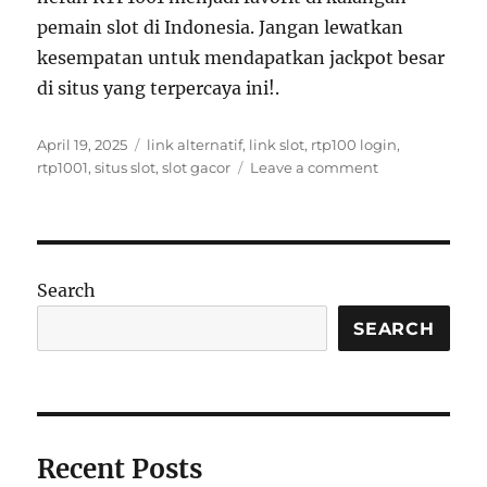
pemain slot di Indonesia. Jangan lewatkan
kesempatan untuk mendapatkan jackpot besar
di situs yang terpercaya ini!.
Posted
Tags
April 19, 2025
link alternatif
,
link slot
,
rtp100 login
,
on
on
rtp1001
,
situs slot
,
slot gacor
Leave a comment
Maxwin
Tanpa
Ribet
di
RTP1001,
Search
Situs
Slot
SEARCH
Resmi
Deposit
QRIS
Tercepat
Recent Posts