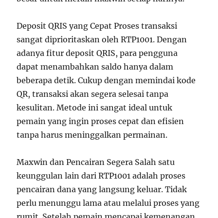
Deposit QRIS yang Cepat Proses transaksi
sangat diprioritaskan oleh RTP1001. Dengan
adanya fitur deposit QRIS, para pengguna
dapat menambahkan saldo hanya dalam
beberapa detik. Cukup dengan memindai kode
QR, transaksi akan segera selesai tanpa
kesulitan. Metode ini sangat ideal untuk
pemain yang ingin proses cepat dan efisien
tanpa harus meninggalkan permainan.
Maxwin dan Pencairan Segera Salah satu
keunggulan lain dari RTP1001 adalah proses
pencairan dana yang langsung keluar. Tidak
perlu menunggu lama atau melalui proses yang
rumit. Setelah pemain mencapai kemenangan