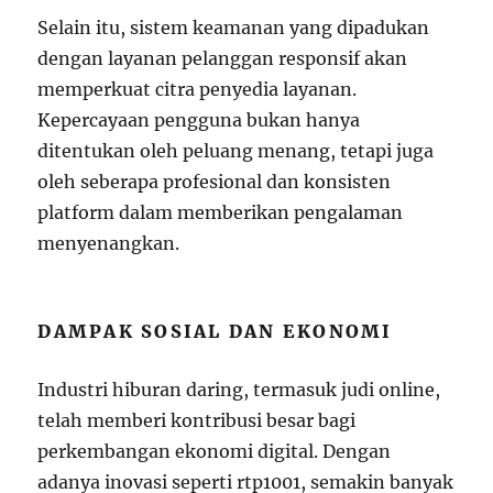
Selain itu, sistem keamanan yang dipadukan
dengan layanan pelanggan responsif akan
memperkuat citra penyedia layanan.
Kepercayaan pengguna bukan hanya
ditentukan oleh peluang menang, tetapi juga
oleh seberapa profesional dan konsisten
platform dalam memberikan pengalaman
menyenangkan.
DAMPAK SOSIAL DAN EKONOMI
Industri hiburan daring, termasuk judi online,
telah memberi kontribusi besar bagi
perkembangan ekonomi digital. Dengan
adanya inovasi seperti rtp1001, semakin banyak