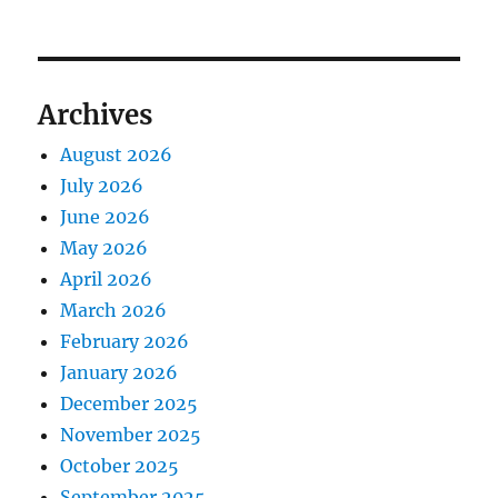
Archives
August 2026
July 2026
June 2026
May 2026
April 2026
March 2026
February 2026
January 2026
December 2025
November 2025
October 2025
September 2025