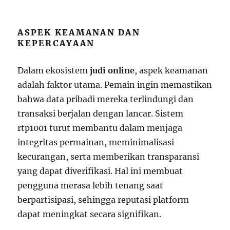
ASPEK KEAMANAN DAN
KEPERCAYAAN
Dalam ekosistem
judi online
, aspek keamanan
adalah faktor utama. Pemain ingin memastikan
bahwa data pribadi mereka terlindungi dan
transaksi berjalan dengan lancar. Sistem
rtp1001 turut membantu dalam menjaga
integritas permainan, meminimalisasi
kecurangan, serta memberikan transparansi
yang dapat diverifikasi. Hal ini membuat
pengguna merasa lebih tenang saat
berpartisipasi, sehingga reputasi platform
dapat meningkat secara signifikan.