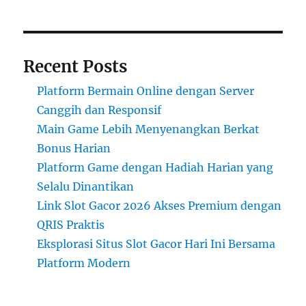
Recent Posts
Platform Bermain Online dengan Server
Canggih dan Responsif
Main Game Lebih Menyenangkan Berkat
Bonus Harian
Platform Game dengan Hadiah Harian yang
Selalu Dinantikan
Link Slot Gacor 2026 Akses Premium dengan
QRIS Praktis
Eksplorasi Situs Slot Gacor Hari Ini Bersama
Platform Modern