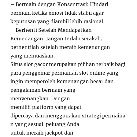
– Bermain dengan Konsentrasi: Hindari
bermain ketika emosi tidak stabil agar
keputusan yang diambil lebih rasional.
– Berhenti Setelah Mendapatkan
Kemenangan: Jangan terlalu serakah;
berhentilah setelah meraih kemenangan
yang memuaskan.
Situs slot gacor merupakan pilihan terbaik bagi
para penggemar permainan slot online yang
ingin memperoleh kemenangan besar dan
pengalaman bermain yang
menyenangkan. Dengan
memilih platform yang dapat
dipercaya dan menggunakan strategi permaina
n yang sesuai, peluang Anda
untuk meraih jackpot dan