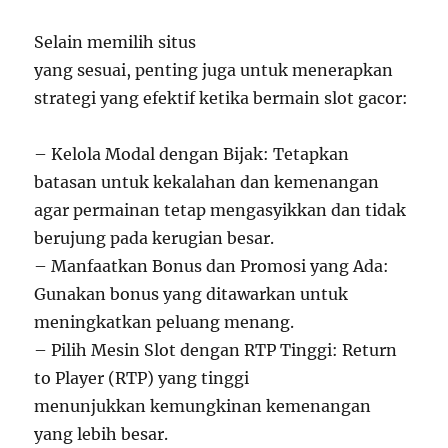
Selain memilih situs
yang sesuai, penting juga untuk menerapkan
strategi yang efektif ketika bermain slot gacor:
– Kelola Modal dengan Bijak: Tetapkan
batasan untuk kekalahan dan kemenangan
agar permainan tetap mengasyikkan dan tidak
berujung pada kerugian besar.
– Manfaatkan Bonus dan Promosi yang Ada:
Gunakan bonus yang ditawarkan untuk
meningkatkan peluang menang.
– Pilih Mesin Slot dengan RTP Tinggi: Return
to Player (RTP) yang tinggi
menunjukkan kemungkinan kemenangan
yang lebih besar.