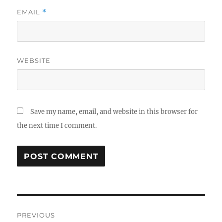
EMAIL
*
WEBSITE
Save my name, email, and website in this browser for
the next time I comment.
Post
PREVIOUS