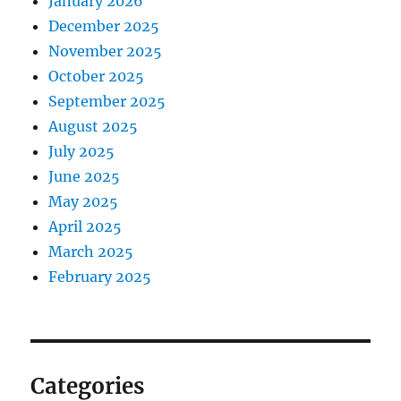
January 2026
December 2025
November 2025
October 2025
September 2025
August 2025
July 2025
June 2025
May 2025
April 2025
March 2025
February 2025
Categories