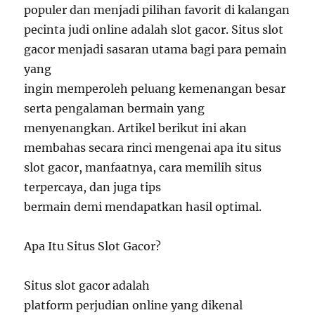
populer dan menjadi pilihan favorit di kalangan
pecinta judi online adalah slot gacor. Situs slot
gacor menjadi sasaran utama bagi para pemain
yang
ingin memperoleh peluang kemenangan besar
serta pengalaman bermain yang
menyenangkan. Artikel berikut ini akan
membahas secara rinci mengenai apa itu situs
slot gacor, manfaatnya, cara memilih situs
terpercaya, dan juga tips
bermain demi mendapatkan hasil optimal.
Apa Itu Situs Slot Gacor?
Situs slot gacor adalah
platform perjudian online yang dikenal