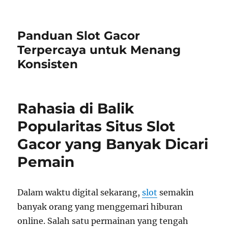
Panduan Slot Gacor
Terpercaya untuk Menang
Konsisten
Rahasia di Balik
Popularitas Situs Slot
Gacor yang Banyak Dicari
Pemain
Dalam waktu digital sekarang,
slot
semakin
banyak orang yang menggemari hiburan
online. Salah satu permainan yang tengah