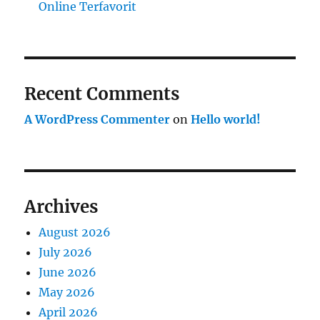
Online Terfavorit
Recent Comments
A WordPress Commenter
on
Hello world!
Archives
August 2026
July 2026
June 2026
May 2026
April 2026