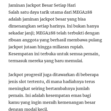
Jaminan Jackpot Besar Setiap Hari
Salah satu daya tarik utama dari MEGA288
adalah jaminan jackpot besar yang bisa
dimenangkan setiap harinya. Ini bukan hanya
sekadar janji; MEGA288 telah terbukti dengan
ribuan anggota yang berhasil membawa pulang
jackpot jutaan hingga miliaran rupiah.
Kesempatan ini terbuka untuk semua pemain,
termasuk mereka yang baru memulai.
Jackpot progresif juga ditawarkan di beberapa
jenis slot tertentu, di mana hadiahnya terus
meningkat seiring bertambahnya jumlah
pemain. Ini adalah kesempatan emas bagi
kamu yang ingin meraih kemenangan besar
dengan modal kecil.