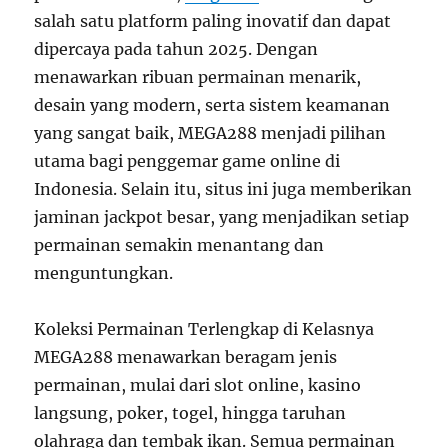
salah satu platform paling inovatif dan dapat
dipercaya pada tahun 2025. Dengan
menawarkan ribuan permainan menarik,
desain yang modern, serta sistem keamanan
yang sangat baik, MEGA288 menjadi pilihan
utama bagi penggemar game online di
Indonesia. Selain itu, situs ini juga memberikan
jaminan jackpot besar, yang menjadikan setiap
permainan semakin menantang dan
menguntungkan.
Koleksi Permainan Terlengkap di Kelasnya
MEGA288 menawarkan beragam jenis
permainan, mulai dari slot online, kasino
langsung, poker, togel, hingga taruhan
olahraga dan tembak ikan. Semua permainan