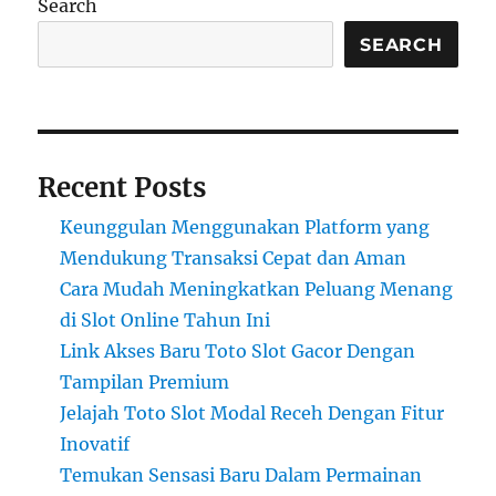
Search
SEARCH
Recent Posts
Keunggulan Menggunakan Platform yang
Mendukung Transaksi Cepat dan Aman
Cara Mudah Meningkatkan Peluang Menang
di Slot Online Tahun Ini
Link Akses Baru Toto Slot Gacor Dengan
Tampilan Premium
Jelajah Toto Slot Modal Receh Dengan Fitur
Inovatif
Temukan Sensasi Baru Dalam Permainan