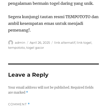
pengalaman bermain togel daring yang unik.
Segera kunjungi tautan resmi TEMPOTOTO dan
ambil kesempatan emas untuk menjadi
pemenang!.
Author
Posted
Tags
admin
April 26, 2025
link alternatif
,
link togel
,
on
tempototo
,
togel gacor
Leave a Reply
Your email address will not be published.
Required fields
are marked
*
COMMENT
*