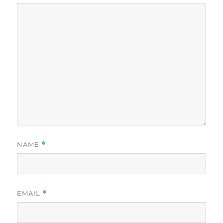
NAME
*
EMAIL
*