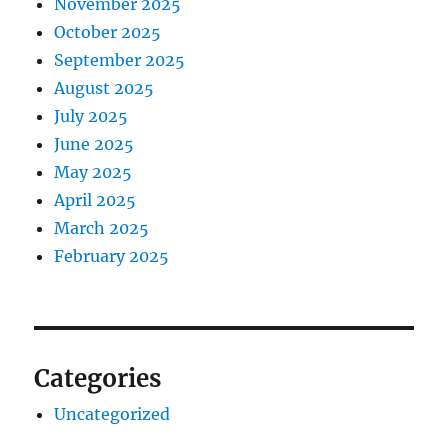
November 2025
October 2025
September 2025
August 2025
July 2025
June 2025
May 2025
April 2025
March 2025
February 2025
Categories
Uncategorized