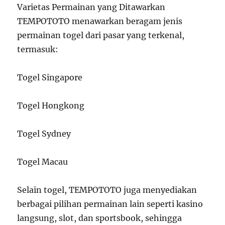
Varietas Permainan yang Ditawarkan
TEMPOTOTO menawarkan beragam jenis
permainan togel dari pasar yang terkenal,
termasuk:
Togel Singapore
Togel Hongkong
Togel Sydney
Togel Macau
Selain togel, TEMPOTOTO juga menyediakan
berbagai pilihan permainan lain seperti kasino
langsung, slot, dan sportsbook, sehingga