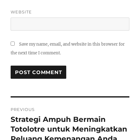
WEBSITE
Save my name, email, and website in this browser for
the next time I comment.
Post
PREVIOUS
navigation
Strategi Ampuh Bermain
Previous
post:
Totolotre untuk Meningkatkan
Peluang Kemenangan Anda