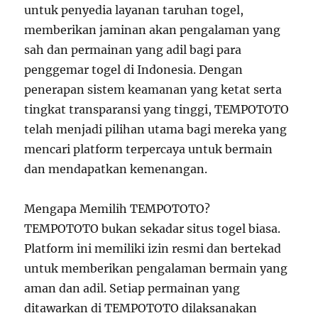
untuk penyedia layanan taruhan togel,
memberikan jaminan akan pengalaman yang
sah dan permainan yang adil bagi para
penggemar togel di Indonesia. Dengan
penerapan sistem keamanan yang ketat serta
tingkat transparansi yang tinggi, TEMPOTOTO
telah menjadi pilihan utama bagi mereka yang
mencari platform terpercaya untuk bermain
dan mendapatkan kemenangan.
Mengapa Memilih TEMPOTOTO?
TEMPOTOTO bukan sekadar situs togel biasa.
Platform ini memiliki izin resmi dan bertekad
untuk memberikan pengalaman bermain yang
aman dan adil. Setiap permainan yang
ditawarkan di TEMPOTOTO dilaksanakan