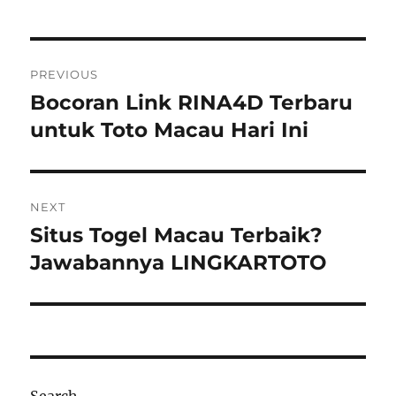
Post
PREVIOUS
navigation
Bocoran Link RINA4D Terbaru
Previous
post:
untuk Toto Macau Hari Ini
NEXT
Situs Togel Macau Terbaik?
Next
post:
Jawabannya LINGKARTOTO