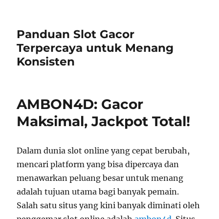
Panduan Slot Gacor
Terpercaya untuk Menang
Konsisten
AMBON4D: Gacor
Maksimal, Jackpot Total!
Dalam dunia slot online yang cepat berubah,
mencari platform yang bisa dipercaya dan
menawarkan peluang besar untuk menang
adalah tujuan utama bagi banyak pemain.
Salah satu situs yang kini banyak diminati oleh