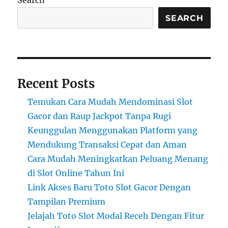
Search
SEARCH
Recent Posts
Temukan Cara Mudah Mendominasi Slot
Gacor dan Raup Jackpot Tanpa Rugi
Keunggulan Menggunakan Platform yang
Mendukung Transaksi Cepat dan Aman
Cara Mudah Meningkatkan Peluang Menang
di Slot Online Tahun Ini
Link Akses Baru Toto Slot Gacor Dengan
Tampilan Premium
Jelajah Toto Slot Modal Receh Dengan Fitur