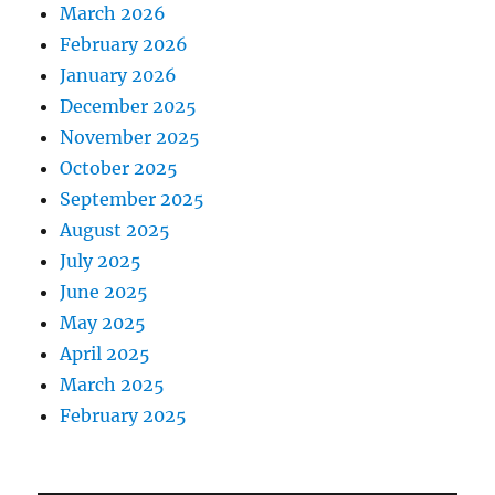
March 2026
February 2026
January 2026
December 2025
November 2025
October 2025
September 2025
August 2025
July 2025
June 2025
May 2025
April 2025
March 2025
February 2025