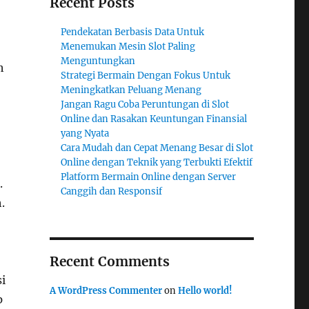
Recent Posts
Pendekatan Berbasis Data Untuk
Menemukan Mesin Slot Paling
Menguntungkan
h
Strategi Bermain Dengan Fokus Untuk
Meningkatkan Peluang Menang
Jangan Ragu Coba Peruntungan di Slot
Online dan Rasakan Keuntungan Finansial
yang Nyata
Cara Mudah dan Cepat Menang Besar di Slot
Online dengan Teknik yang Terbukti Efektif
Platform Bermain Online dengan Server
.
Canggih dan Responsif
.
Recent Comments
i
A WordPress Commenter
on
Hello world!
p