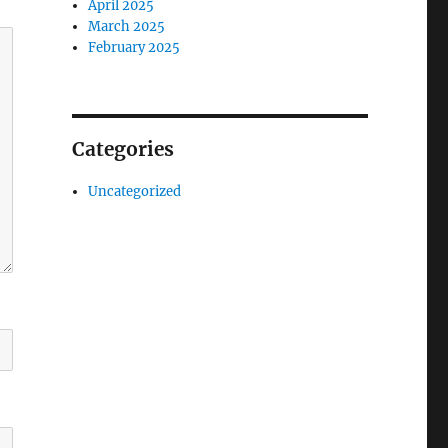
April 2025
March 2025
February 2025
Categories
Uncategorized