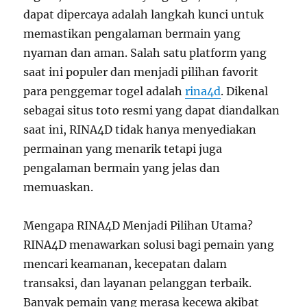
dapat dipercaya adalah langkah kunci untuk
memastikan pengalaman bermain yang
nyaman dan aman. Salah satu platform yang
saat ini populer dan menjadi pilihan favorit
para penggemar togel adalah
rina4d
. Dikenal
sebagai situs toto resmi yang dapat diandalkan
saat ini, RINA4D tidak hanya menyediakan
permainan yang menarik tetapi juga
pengalaman bermain yang jelas dan
memuaskan.
Mengapa RINA4D Menjadi Pilihan Utama?
RINA4D menawarkan solusi bagi pemain yang
mencari keamanan, kecepatan dalam
transaksi, dan layanan pelanggan terbaik.
Banyak pemain yang merasa kecewa akibat