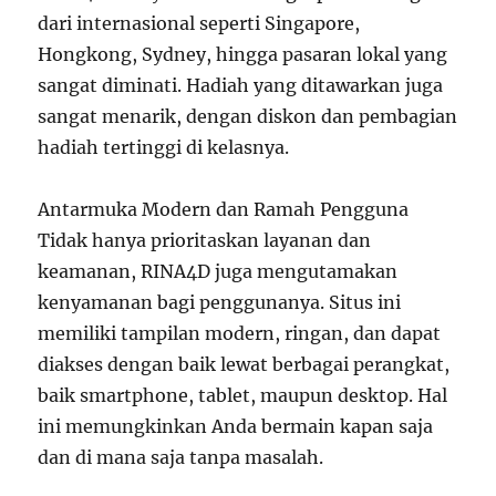
dari internasional seperti Singapore,
Hongkong, Sydney, hingga pasaran lokal yang
sangat diminati. Hadiah yang ditawarkan juga
sangat menarik, dengan diskon dan pembagian
hadiah tertinggi di kelasnya.
Antarmuka Modern dan Ramah Pengguna
Tidak hanya prioritaskan layanan dan
keamanan, RINA4D juga mengutamakan
kenyamanan bagi penggunanya. Situs ini
memiliki tampilan modern, ringan, dan dapat
diakses dengan baik lewat berbagai perangkat,
baik smartphone, tablet, maupun desktop. Hal
ini memungkinkan Anda bermain kapan saja
dan di mana saja tanpa masalah.