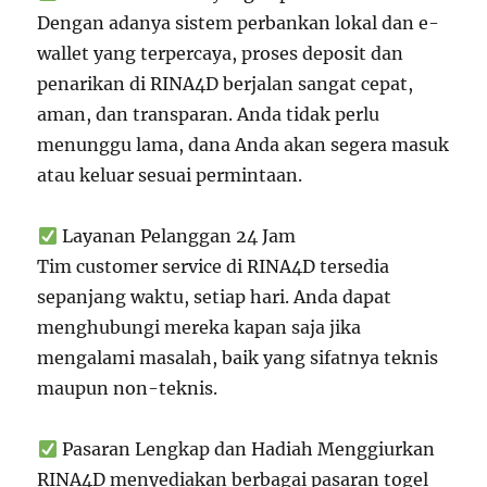
Dengan adanya sistem perbankan lokal dan e-
wallet yang terpercaya, proses deposit dan
penarikan di RINA4D berjalan sangat cepat,
aman, dan transparan. Anda tidak perlu
menunggu lama, dana Anda akan segera masuk
atau keluar sesuai permintaan.
Layanan Pelanggan 24 Jam
Tim customer service di RINA4D tersedia
sepanjang waktu, setiap hari. Anda dapat
menghubungi mereka kapan saja jika
mengalami masalah, baik yang sifatnya teknis
maupun non-teknis.
Pasaran Lengkap dan Hadiah Menggiurkan
RINA4D menyediakan berbagai pasaran togel