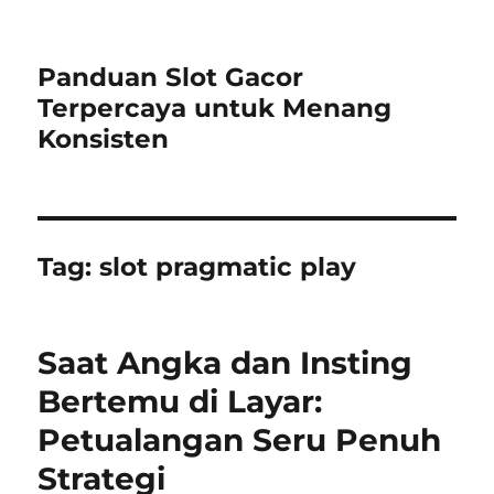
Panduan Slot Gacor
Terpercaya untuk Menang
Konsisten
Tag:
slot pragmatic play
Saat Angka dan Insting
Bertemu di Layar:
Petualangan Seru Penuh
Strategi