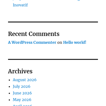
Inovatif
Recent Comments
A WordPress Commenter
on
Hello world!
Archives
August 2026
July 2026
June 2026
May 2026