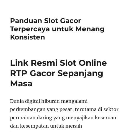
Panduan Slot Gacor
Terpercaya untuk Menang
Konsisten
Link Resmi Slot Online
RTP Gacor Sepanjang
Masa
Dunia digital hiburan mengalami
perkembangan yang pesat, terutama di sektor
permainan daring yang menyajikan keseruan
dan kesempatan untuk meraih