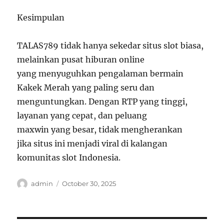
Kesimpulan
TALAS789 tidak hanya sekedar situs slot biasa,
melainkan pusat hiburan online
yang menyuguhkan pengalaman bermain
Kakek Merah yang paling seru dan
menguntungkan. Dengan RTP yang tinggi,
layanan yang cepat, dan peluang
maxwin yang besar, tidak mengherankan
jika situs ini menjadi viral di kalangan
komunitas slot Indonesia.
Author
Posted
admin
October 30, 2025
on