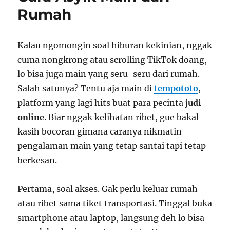
Rumah
Internet
Kalau ngomongin soal hiburan kekinian, nggak
cuma nongkrong atau scrolling TikTok doang,
lo bisa juga main yang seru-seru dari rumah.
Salah satunya? Tentu aja main di
tempototo
,
platform yang lagi hits buat para pecinta
judi
online
. Biar nggak kelihatan ribet, gue bakal
kasih bocoran gimana caranya nikmatin
pengalaman main yang tetap santai tapi tetap
berkesan.
Pertama, soal akses. Gak perlu keluar rumah
atau ribet sama tiket transportasi. Tinggal buka
smartphone atau laptop, langsung deh lo bisa