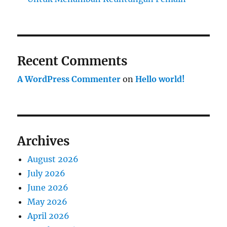
Recent Comments
A WordPress Commenter
on
Hello world!
Archives
August 2026
July 2026
June 2026
May 2026
April 2026