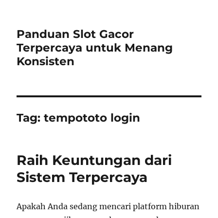
Panduan Slot Gacor
Terpercaya untuk Menang
Konsisten
Tag:
tempototo login
Raih Keuntungan dari
Sistem Terpercaya
Apakah Anda sedang mencari platform hiburan