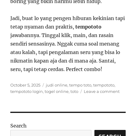
boring yang bikin harimu lebih hidup.
Jadi, buat lo yang pengen hiburan kekinian tapi
tetap nyaman dan praktis,
tempototo
jawabannya. Tinggal klik, main, dan rasain
sendiri sensasinya. Nggak cuma soal menang
atau kalah, tapi pengalaman seru yang bisa lo
nikmatin kapan aja dan di mana aja. Santai,
seru, tapi tetap cerdas. Perfect combo!
Posted
Tags
October 5, 2025
judi online
,
tempo toto
,
tempototo
,
on
on
tempototo login
,
togel online
,
toto
Leave a comment
Santai
Tapi
Tetap
Seru,
Cara
Search
Asyik
Main