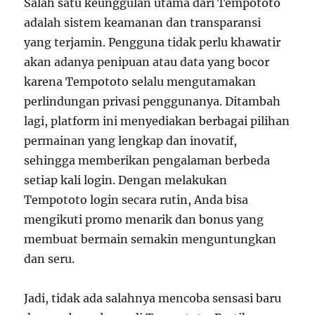
Salah satu keunggulan utama dari Tempototo
adalah sistem keamanan dan transparansi
yang terjamin. Pengguna tidak perlu khawatir
akan adanya penipuan atau data yang bocor
karena Tempototo selalu mengutamakan
perlindungan privasi penggunanya. Ditambah
lagi, platform ini menyediakan berbagai pilihan
permainan yang lengkap dan inovatif,
sehingga memberikan pengalaman berbeda
setiap kali login. Dengan melakukan
Tempototo login secara rutin, Anda bisa
mengikuti promo menarik dan bonus yang
membuat bermain semakin menguntungkan
dan seru.
Jadi, tidak ada salahnya mencoba sensasi baru