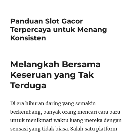
Panduan Slot Gacor
Terpercaya untuk Menang
Konsisten
Melangkah Bersama
Keseruan yang Tak
Terduga
Di era hiburan daring yang semakin
berkembang, banyak orang mencari cara baru
untuk menikmati waktu luang mereka dengan
sensasi yang tidak biasa. Salah satu platform