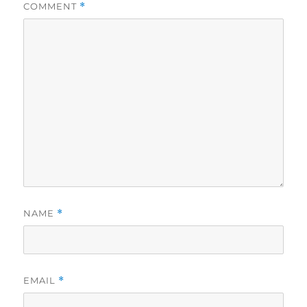
COMMENT
*
NAME
*
EMAIL
*