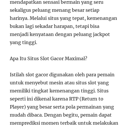
mendapatkan sensasi bermain yang seru
sekaligus peluang menang besar setiap
harinya. Melalui situs yang tepat, kemenangan
bukan lagi sekadar harapan, tetapi bisa
menjadi kenyataan dengan peluang jackpot
yang tinggi.
Apa Itu Situs Slot Gacor Maximal?
Istilah slot gacor digunakan oleh para pemain
untuk menyebut mesin atau situs slot yang
memiliki tingkat kemenangan tinggi. Situs
seperti ini dikenal karena RTP (Return to
Player) yang besar serta pola permainan yang
mudah dibaca. Dengan begitu, pemain dapat
memprediksi momen terbaik untuk melakukan