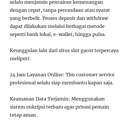
selalu menjamin pencairan kemenangan
dengan cepat, tanpa penundaan atau syarat
yang berbelit. Proses deposit dan withdraw
dapat dilakukan melalui berbagai metode
seperti bank lokal, e-wallet, hingga pulsa.
Keunggulan lain dari situs slot gacor terpercaya
meliputi:
24 Jam Layanan Online: Tim customer service
profesional selalu siap membantu kapan saja.
Keamanan Data Terjamin: Menggunakan
sistem enkripsi terbaru agar privasi pemain
tetap aman.