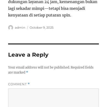
dukungan layanan 24 jam, kemenangan bukan
lagi sekadar mimpi—tetapi bisa menjadi
kenyataan di setiap putaran spin.
Author
Posted
admin
October 9, 2025
on
Leave a Reply
Your email address will not be published.
Required fields
are marked
*
COMMENT
*