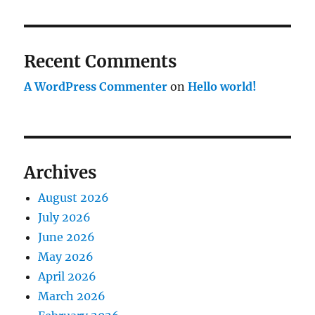
Recent Comments
A WordPress Commenter
on
Hello world!
Archives
August 2026
July 2026
June 2026
May 2026
April 2026
March 2026