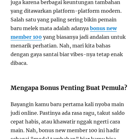
juga karena berbagai keuntungan tambahan
yang ditawarkan platform-platform modern.
Salah satu yang paling sering bikin pemain
baru melek mata adalah adanya
bonus new
member 100
yang biasanya jadi andalan untuk
menarik perhatian. Nah, mari kita bahas
dengan gaya santai biar vibes-nya tetap enak
dibaca.
Mengapa Bonus Penting Buat Pemula?
Bayangin kamu baru pertama kali nyoba main
judi online. Pastinya ada rasa ragu, takut saldo
cepat habis, atau khawatir nggak ngerti cara
main. Nah, bonus new member 100 ini hadir